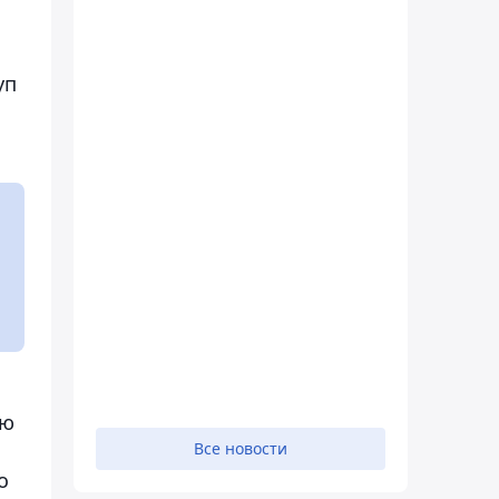
уп
ию
Все новости
о