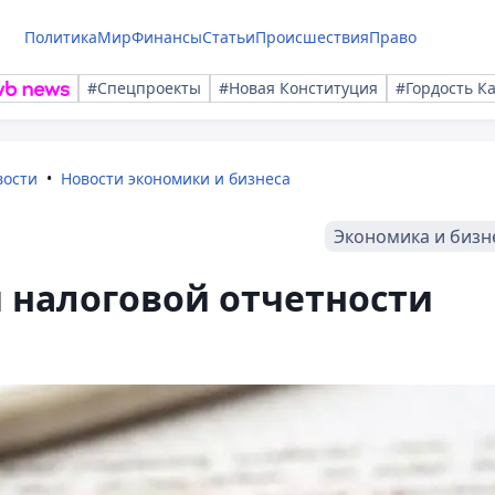
Политика
Мир
Финансы
Статьи
Происшествия
Право
#Спецпроекты
#Новая Конституция
#Гордость К
вости
Новости экономики и бизнеса
Экономика и бизн
 налоговой отчетности