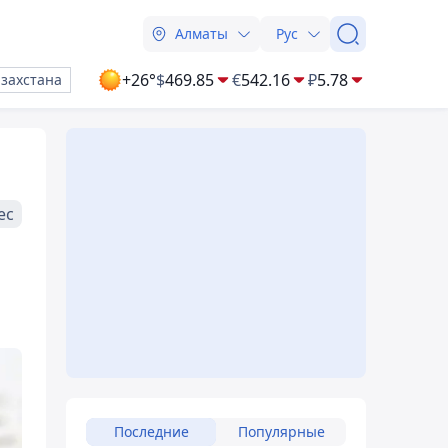
Алматы
Рус
+26°
$
469.85
€
542.16
₽
5.78
азахстана
ес
Последние
Популярные