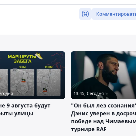
Комментироват
Сегодня
13:45, Сегодня
не 9 августа будут
"Он был лез сознания"
рыты улицы
Дэнис уверен в досро
победе над Чимаевым
турнире RAF