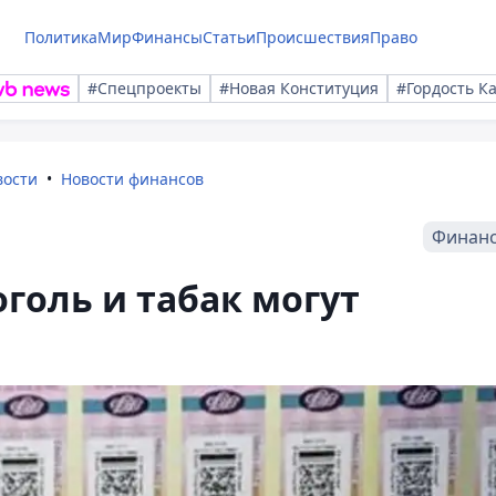
Политика
Мир
Финансы
Статьи
Происшествия
Право
#Спецпроекты
#Новая Конституция
#Гордость К
вости
Новости финансов
Финан
оголь и табак могут