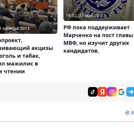
14:52, 27 мая 2011
РФ пока поддерживает
09 октября 2013
Марченко на пост главы
проект,
МВФ, но изучит других
чивающий акцизы
кандидатов,
оголь и табак,
ил мажилис в
м чтении
В