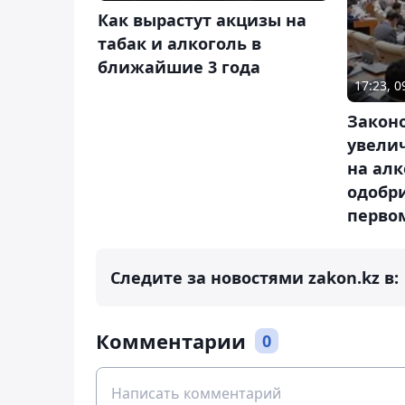
Как вырастут акцизы на
табак и алкоголь в
ближайшие 3 года
17:23, 
Законо
увели
на алк
одобр
перво
Следите за новостями zakon.kz в:
Комментарии
0