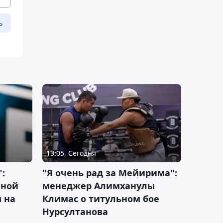
ь
13:05, Сегодня
:
"Я очень рад за Мейирима":
чной
менеджер Алимханулы
 на
Климас о титульном бое
Нурсултанова