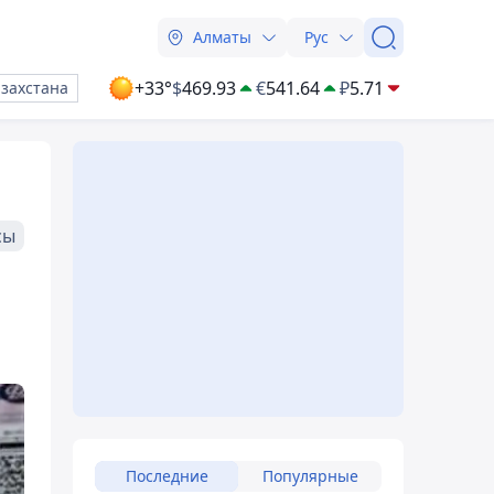
Алматы
Рус
+33°
$
469.93
€
541.64
₽
5.71
азахстана
сы
Последние
Популярные