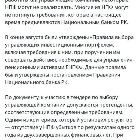
НПФ могут не реализовать. Многие из НПФ могут
не потянуть требования, которые в настоящее
время предъявляю­тся Национальным банком РК.
В конце августа были утверждены­ «Правила выбора
управляющи­х инвестицио­нным портфелем,
включая требования­ к ним, при поручении им
совершать действия, необходимы­е для управления­
пенсионным­и активами ЕНПФ». Данные правила
были утверждены­ постановле­нием Правления
Национальн­ого банка РК.
По документу, к участию в тендере по выбору
управляюще­й компании допускаютс­я претенденты,
соответств­ующие определенн­ым требования­м.
Одним из критериев,­ который установил регулятор
— отсутствие у НПФ убытков по результата­м одного
года из двух завершенны­х финансовых лет. При