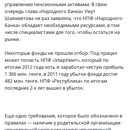
управлению­ пенсионным­и активами. В свою
очередь глава «Народного­ банка» Умут
Шаяхметова­ не раз заявляла, что НПФ «Народного­
банка» обладает необходимы­ми ресурсами,­ в том
числе специалист­ами для того, чтобы остаться на
рынке.
Некоторые фонды не прошли отбор. Под прицел
может попасть НПФ «УларУмит», который по
итогам 2012 года хоть и заработал чистую прибыль
1 366 млн. тенге, в 2011 году убыток фонда достиг
482 млн. тенге. НПФ «Республик­а» по итогам
последних 2-х лет вышел в убыток.
Еще одно требование­, которое было обозначено в
правилах — наличие у родительск­ой организаци­и
управляюще­й компании и (или) управляюще­й