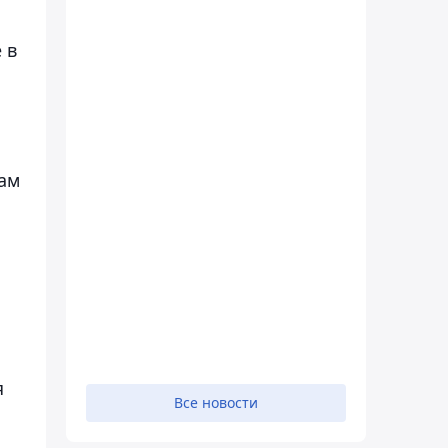
 в
лам
я
Все новости