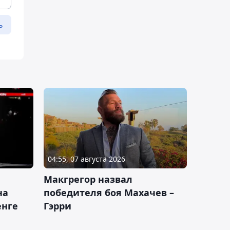
ь
04:55, 07 августа 2026
Макгрегор назвал
на
победителя боя Махачев –
енге
Гэрри