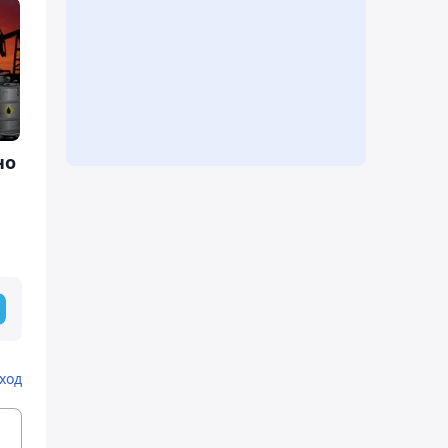
но
ход