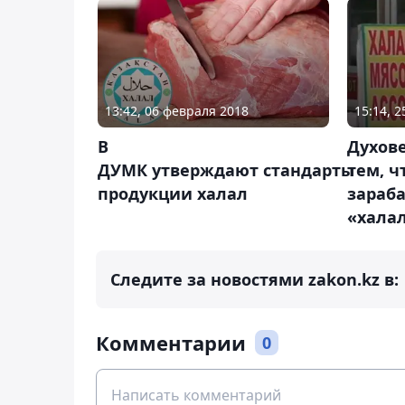
13:42, 06 февраля 2018
15:14, 
В
Духов
ДУМК утверждают стандарты
тем, ч
продукции халал
зараб
«хала
Следите за новостями zakon.kz в:
Комментарии
0