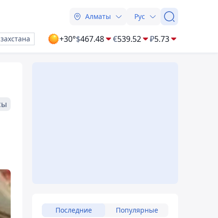
Алматы
Рус
+30°
$
467.48
€
539.52
₽
5.73
азахстана
сы
Последние
Популярные