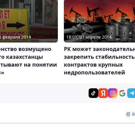
25 февраля 2014
18:01, 01 апреля 2014
енство возмущено
РК может законодатель
то казахстанцы
закрепить стабильность
атывают на понятии
контрактов крупных
л»
недропользователей
В