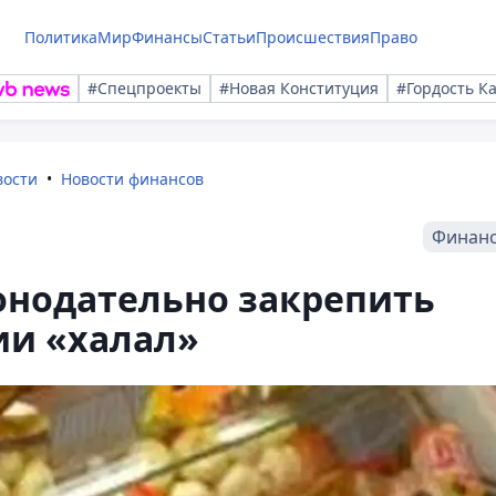
Политика
Мир
Финансы
Статьи
Происшествия
Право
#Спецпроекты
#Новая Конституция
#Гордость К
вости
Новости финансов
Финан
онодательно закрепить
ии «халал»