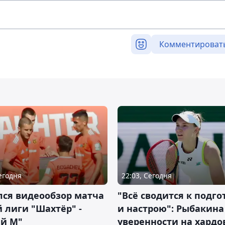
Комментироват
Сегодня
22:03, Сегодня
лся видеообзор матча
"Всё сводится к подго
 лиги "Шахтёр" -
и настрою": Рыбакина 
ий М"
уверенности на хардо