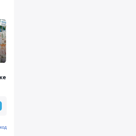
же
ход