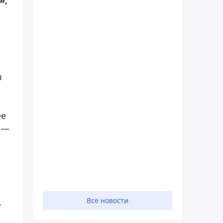
в
ее
 —
Все новости
т