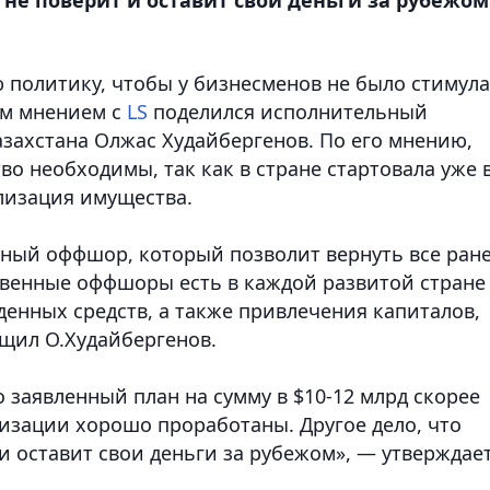
 политику, чтобы у бизнесменов не было стимула
м мнением с
LS
поделился и
сполнительный
азахстана Олжас Худайбергенов.
По его мнению,
во необходимы, так как в стране стартовала уже 
ализация имущества.
нный оффшор, который позволит вернуть все ран
твенные оффшоры есть в каждой развитой стране
енных средств, а также привлечения капиталов,
бщил О.Худайбергенов.
о заявленный план на сумму в $10-12 млрд скорее
лизации хорошо проработаны. Другое дело, что
 и оставит свои деньги за рубежом», — утверждае