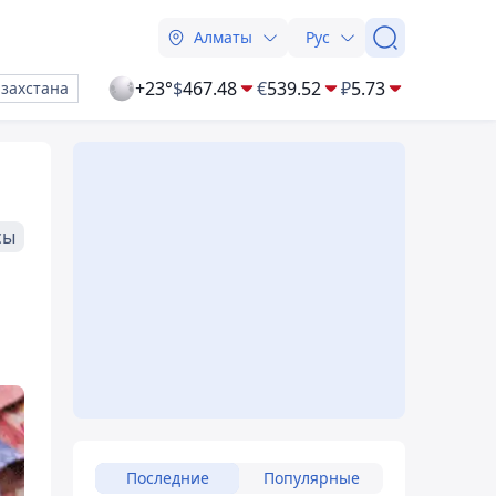
Алматы
Рус
+23°
$
467.48
€
539.52
₽
5.73
азахстана
сы
Последние
Популярные