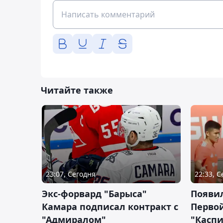
Читайте также
23:07, Сегодня
22:33, 
Экс-форвард "Барыса"
Появи
Камара подписал контракт с
Первой
"Адмиралом"
"Касп