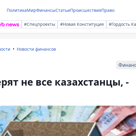
Политика
Мир
Финансы
Статьи
Происшествия
Право
#Спецпроекты
#Новая Конституция
#Гордость К
вости
Новости финансов
Финан
ят не все казахстанцы, -