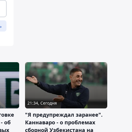
ь
21:34, Сегодня
товке
"Я предупреждал заранее".
- об
Каннаваро - о проблемах
вых
сборной Узбекистана на