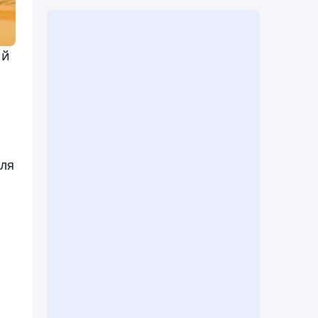
ий
ля