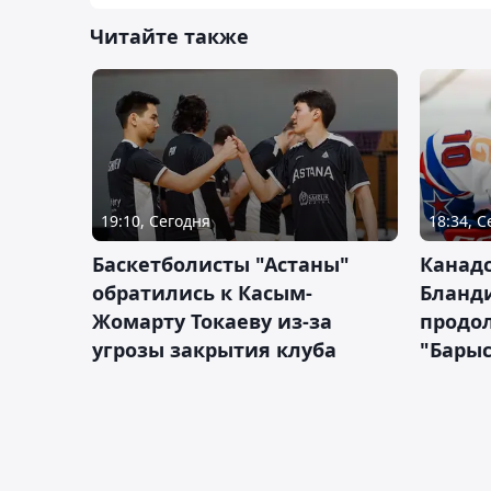
Читайте также
19:10, Сегодня
18:34, 
Баскетболисты "Астаны"
Канад
обратились к Касым-
Бланд
Жомарту Токаеву из-за
продол
угрозы закрытия клуба
"Барыс