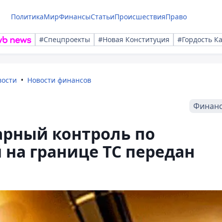
Политика
Мир
Финансы
Статьи
Происшествия
Право
#Спецпроекты
#Новая Конституция
#Гордость К
вости
Новости финансов
Финан
арный контроль по
 на границе ТС передан