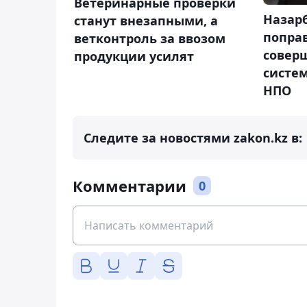
Ветеринарные проверки
Назар
станут внезапными, а
поправ
ветконтроль за ввозом
совер
продукции усилят
систе
НПО
Следите за новостями zakon.kz в:
Комментарии
0