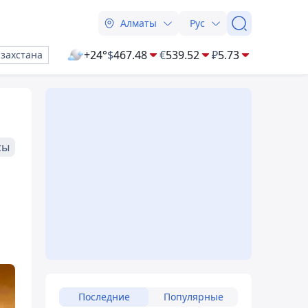
Алматы
Рус
+24°
$
467.48
€
539.52
₽
5.73
азахстана
сы
Последние
Популярные