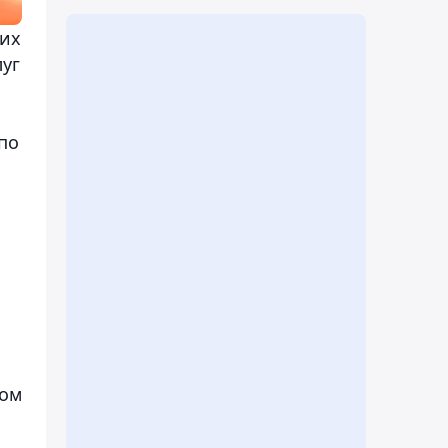
гих
луг
по
том