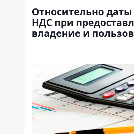
Относительно даты
НДС при предостав
владение и пользо