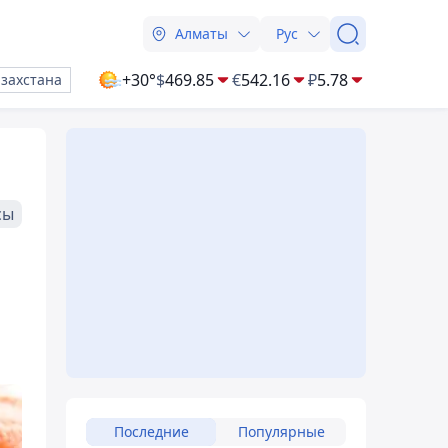
Алматы
Рус
+30°
$
469.85
€
542.16
₽
5.78
азахстана
сы
Последние
Популярные