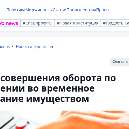
Политика
Мир
Финансы
Статьи
Происшествия
Право
#Спецпроекты
#Новая Конституция
#Гордость К
вости
Новости финансов
Финан
 совершения оборота по
лении во временное
вание имуществом