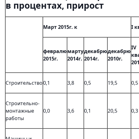
в процентах, прирост
Март 2015г. к
I к
IV
февралю
марту
декабрю
декабрю
кв
2015г.
2014г.
2014г.
2010г.
201
Строительство
0,1
3,8
0,5
19,5
0,5
Строительно-
монтажные
0,0
3,6
0,1
20,5
0,3
работы
Машины и