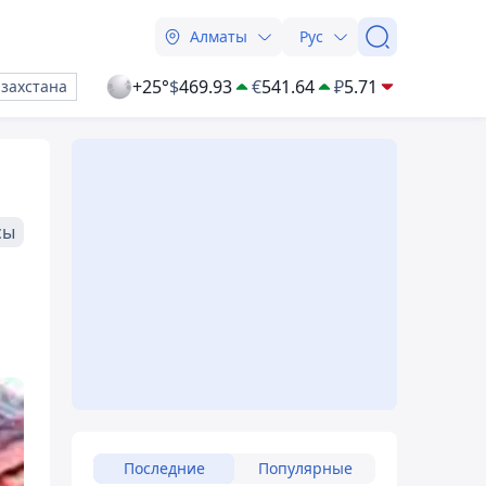
Алматы
Рус
+25°
$
469.93
€
541.64
₽
5.71
азахстана
сы
Последние
Популярные