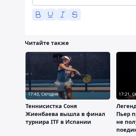
Читайте также
17:43, Сегодня
17:21, 
Теннисистка Соня
Леген
Жиенбаева вышла в финал
Пьер п
турнира ITF в Испании
не пол
поеди