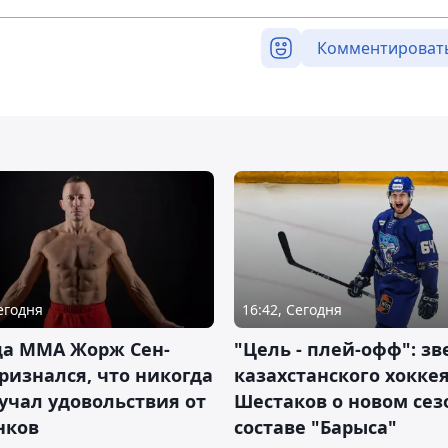
Комментироват
Сегодня
16:42, Сегодня
да ММА Жорж Сен-
"Цель - плей-офф": зв
ризнался, что никогда
казахстанского хокке
учал удовольствия от
Шестаков о новом сез
нков
составе "Барыса"