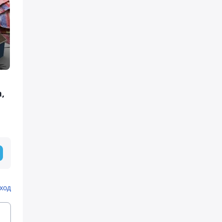
,
ход