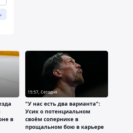
ь
15:57, Сегодня
езда
"У нас есть два варианта":
я
Усик о потенциальном
оне в
своём сопернике в
прощальном бою в карьере