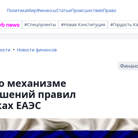
Политика
Мир
Финансы
Статьи
Происшествия
Право
#Спецпроекты
#Новая Конституция
#Гордость К
вости
Новости финансов
Финан
 о механизме
ушений правил
ах ЕАЭС