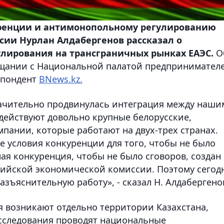
уренции и антимонопольному регулированию
сии Нурлан Алдабергенов рассказал о
лирования на трансграничных рынках ЕАЭС.
О
ещании с Национальной палатой предпринимател
спондент
BNews.kz.
значительно продвинулась интеграция между наш
 действуют довольно крупные белорусские,
пании, которые работают на двух-трех странах.
е условия конкуренции для того, чтобы не было
ая конкуренция, чтобы не было сговоров, создан
зийской экономической комиссии. Поэтому сегод
зъяснительную работу», - сказал Н. Алдабергено
я возникают отдельно территории Казахстана,
асследования проводят национальные