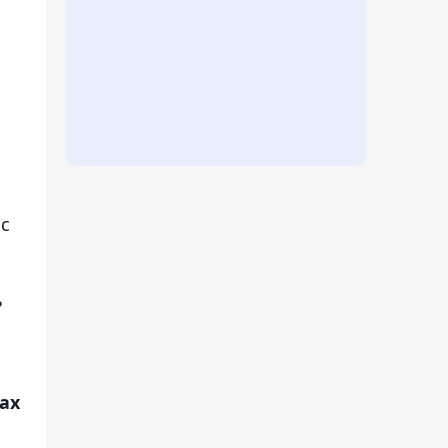
 с
ь
ах