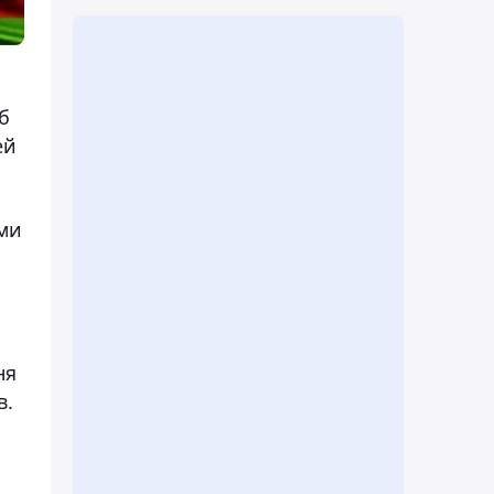
б
ей
ими
ня
в.