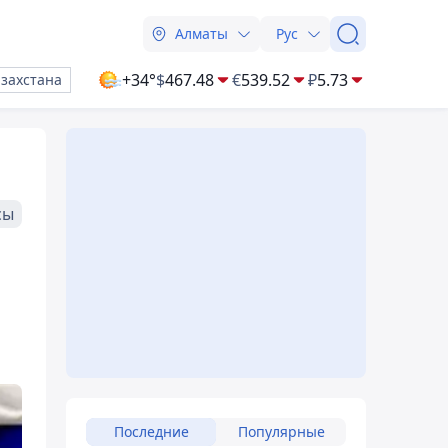
Алматы
Рус
+34°
$
467.48
€
539.52
₽
5.73
азахстана
сы
Последние
Популярные