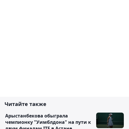
Читайте также
Арыстанбекова обыграла
чемпионку "Уимблдона" на пути к
двум финалам ITF в Астане