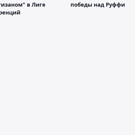
тизаном" в Лиге
победы над Руффи
ренций