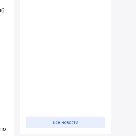
Об
ь
Все новости
по