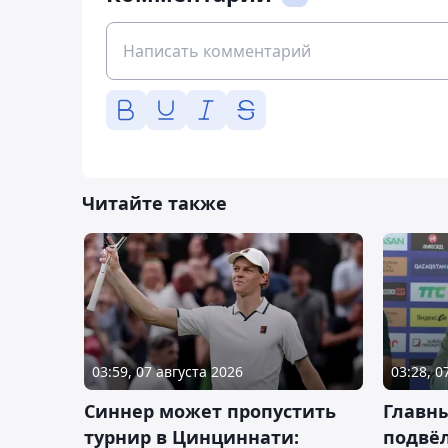
Читайте также
03:59, 07 августа 2026
03:28, 0
Синнер может пропустить
Главны
турнир в Цинциннати:
подвёл