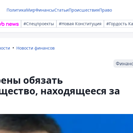
Политика
Мир
Финансы
Статьи
Происшествия
Право
#Спецпроекты
#Новая Конституция
#Гордость К
вости
Новости финансов
Финан
рены обязать
щество, находящееся за