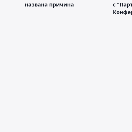
названа причина
с "Пар
Конфе