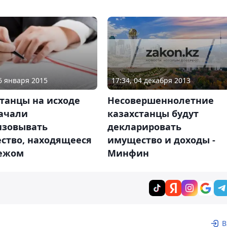
17:34, 04 декабря 2013
06 января 2015
Несовершеннолетние
танцы на исходе
казахстанцы будут
начали
декларировать
изовывать
имущество и доходы -
ство, находящееся
Минфин
бежом
В