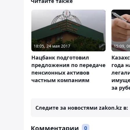
Читайте также
18:05, 24 мая 2017
15:09, 
Нацбанк подготовил
Казахс
предложения по передаче
года 
пенсионных активов
легал
частным компаниям
имуще
за ру
Следите за новостями zakon.kz в:
Комментарии
0