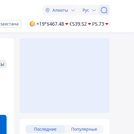
Алматы
Рус
+19°
$
467.48
€
539.52
₽
5.73
азахстана
сы
Последние
Популярные