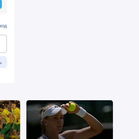
ход
ь