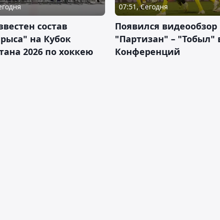
Сегодня
07:51, Сегодня
звестен состав
Появился видеообзор
рыса" на Кубок
"Партизан" – "Тобыл" 
тана 2026 по хоккею
Конференций