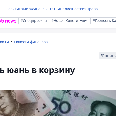
Политика
Мир
Финансы
Статьи
Происшествия
Право
#Спецпроекты
#Новая Конституция
#Гордость К
вости
Новости финансов
Финан
ь юань в корзину