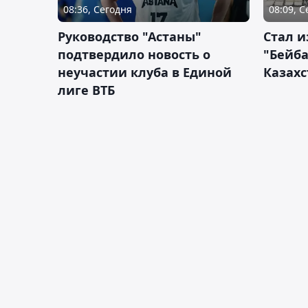
08:36, Сегодня
08:09, 
Руководство "Астаны"
Стал и
подтвердило новость о
"Бейба
неучастии клуба в Единой
Казахс
лиге ВТБ