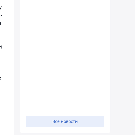
у
-
й
и
х
Все новости