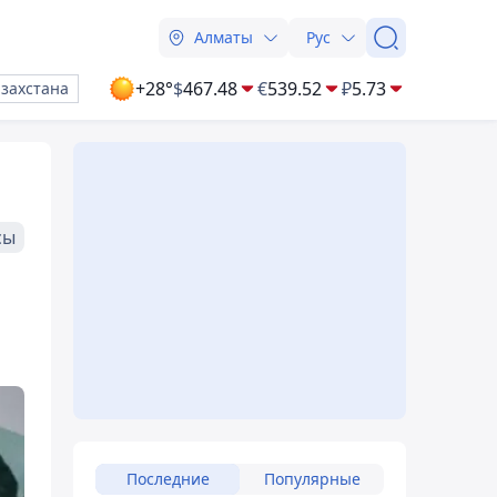
Алматы
Рус
+28°
$
467.48
€
539.52
₽
5.73
азахстана
сы
Последние
Популярные