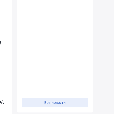
д
рд
Все новости