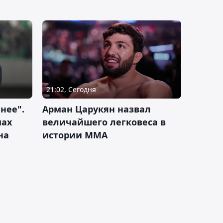
21:02, Сегодня
нее".
Арман Царукян назвал
мах
величайшего легковеса в
на
истории ММА