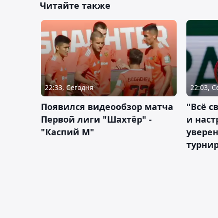
Читайте также
22:33, Сегодня
22:03, 
Появился видеообзор матча
"Всё с
Первой лиги "Шахтёр" -
и наст
"Каспий М"
уверен
турни