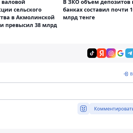
 валовой
В ЗКО объем депозитов 
кции сельского
банках составил почти 1
ства в Акмолинской
млрд тенге
и превысил 38 млрд
В
Комментироват