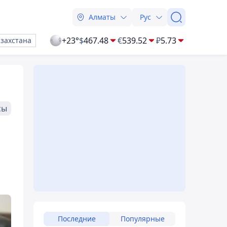
Алматы
Рус
+23°
$
467.48
€
539.52
₽
5.73
азахстана
сы
Последние
Популярные