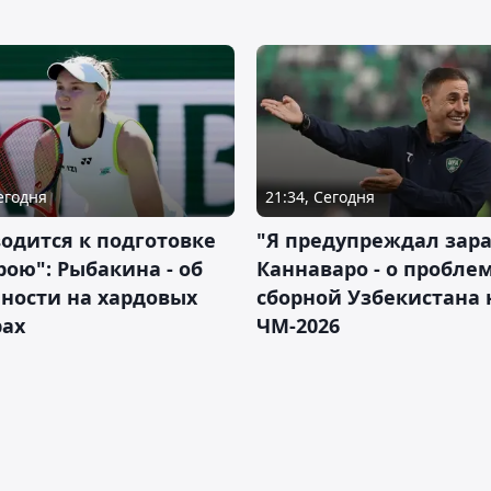
Сегодня
21:34, Сегодня
водится к подготовке
"Я предупреждал зара
рою": Рыбакина - об
Каннаваро - о пробле
ности на хардовых
сборной Узбекистана 
рах
ЧМ-2026