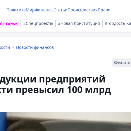
Политика
Мир
Финансы
Статьи
Происшествия
Право
#Спецпроекты
#Новая Конституция
#Гордость К
вости
Новости финансов
Финан
одукции предприятий
ти превысил 100 млрд