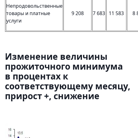
Непродовольственные
товары и платные
9 208
7 683
11 583
8 
услуги
Изменение величины
прожиточного минимума
в процентах к
соответствующему месяцу,
прирост +, снижение