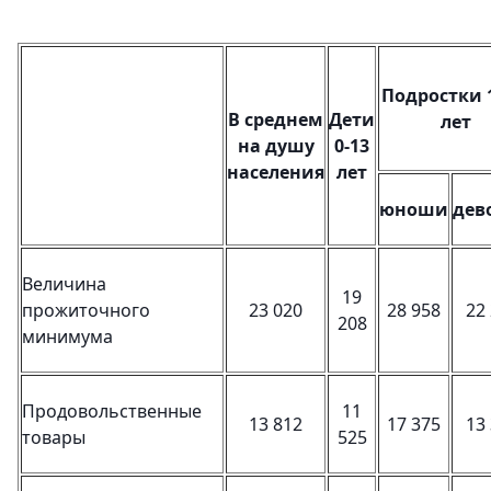
Подростки 1
В среднем
Дети
лет
на душу
0-13
населения
лет
юноши
дев
Величина
19
прожиточного
23 020
28 958
22
208
минимума
Продовольственные
11
13 812
17 375
13
товары
525