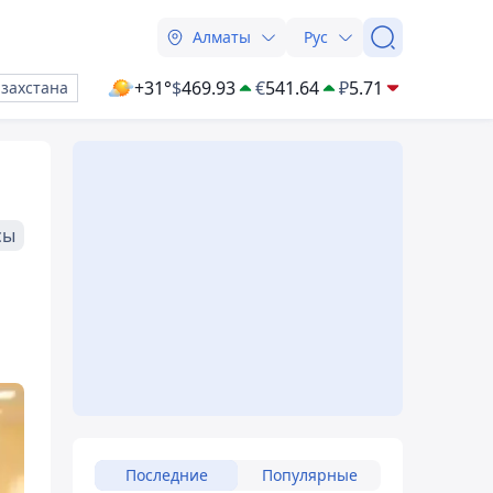
Алматы
Рус
+31°
$
469.93
€
541.64
₽
5.71
азахстана
сы
Последние
Популярные