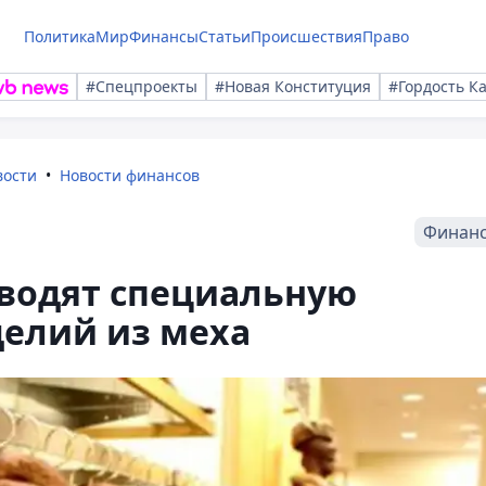
Политика
Мир
Финансы
Статьи
Происшествия
Право
#Спецпроекты
#Новая Конституция
#Гордость К
вости
Новости финансов
Финан
вводят специальную
делий из меха