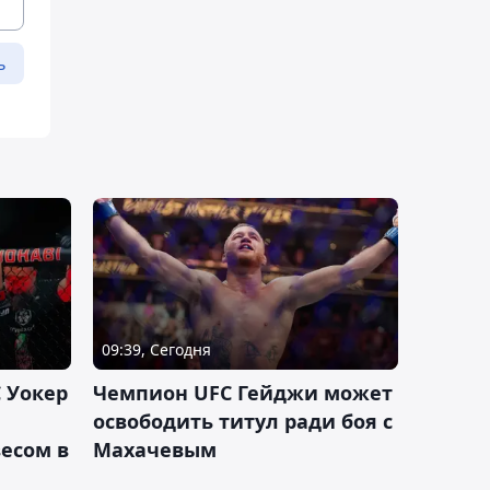
ь
09:39, Сегодня
 Уокер
Чемпион UFC Гейджи может
освободить титул ради боя с
есом в
Махачевым