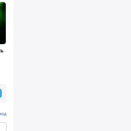
сь
ход