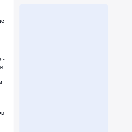
де
 -
ли
м
ов