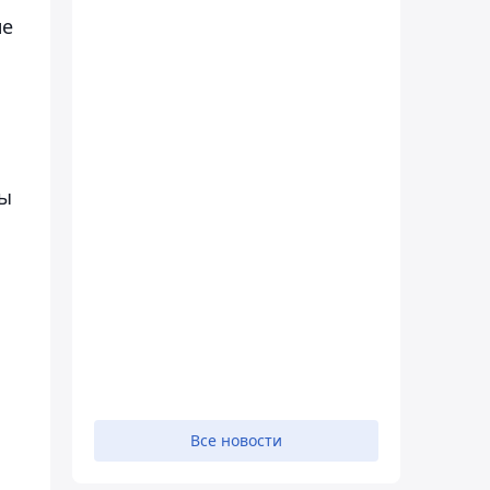
не
ты
Все новости