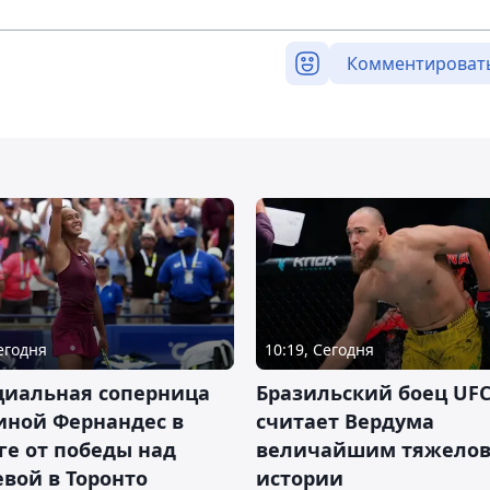
Комментироват
Сегодня
10:19, Сегодня
циальная соперница
Бразильский боец UFC
иной Фернандес в
считает Вердума
ге от победы над
величайшим тяжелов
вой в Торонто
истории