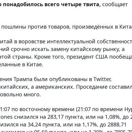
 понадобилось всего четыре твита,
сообщает
 пошлины против товаров, произведённых в Кита
итай в воровстве интеллектуальной собственнос
ний срочно искать замену китайскому рынку, а
 этой страны. Кроме того, президент США пообещ
еланные в Китае.
ния Трампа были опубликованы в Twitter,
китайских, а американских. Проседание состави
довольно много.
1:07 по восточному времени (21:07 по времени Ну
es снизился на 283,17 пункта, или на 1,08%, до 
низился на 34,24 пункта, или на 1,17%, до 2888,71
снизился на 95,69 пункта, или на 1,20%, до 7895,70