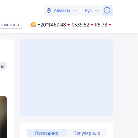
Алматы
Рус
+20°
$
467.48
€
539.52
₽
5.73
азахстана
сы
Последние
Популярные