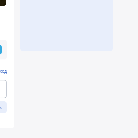
m
ход
ь