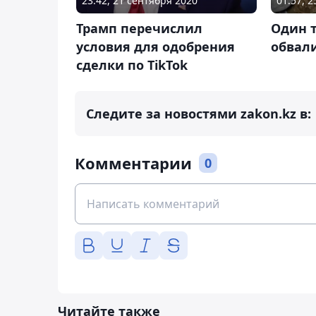
23:42, 21 сентября 2020
01:57, 
Трамп перечислил
Один 
условия для одобрения
обвал
сделки по TikTok
Следите за новостями zakon.kz в:
Комментарии
0
Читайте также