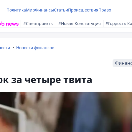
Политика
Мир
Финансы
Статьи
Происшествия
Право
#Спецпроекты
#Новая Конституция
#Гордость К
вости
Новости финансов
Финан
к за четыре твита