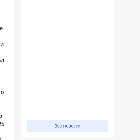
е.
ти
ал
ло
р-
25
Все новости
.