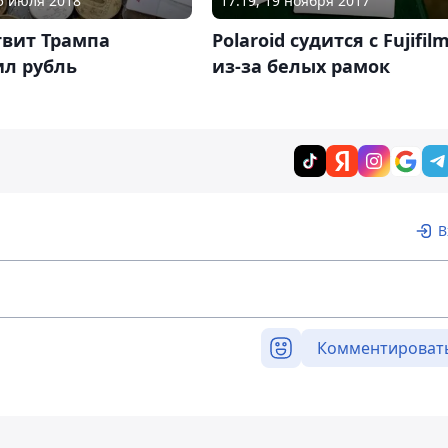
25 июля 2018
17:19, 19 ноября 2017
твит Трампа
Polaroid судится с Fujifil
ил рубль
из-за белых рамок
В
Комментироват