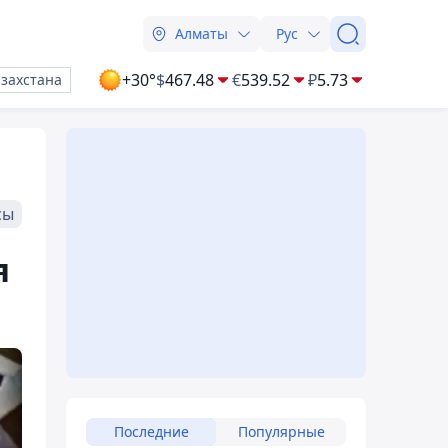
Алматы
Рус
+30°
$
467.48
€
539.52
₽
5.73
азахстана
сы
я
Последние
Популярные