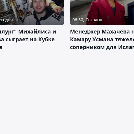
Сегодня
06:30, Сегодня
ллург" Михайлиса и
Менеджер Махачева 
а сыграет на Кубке
Камару Усмана тяже
а
соперником для Исла