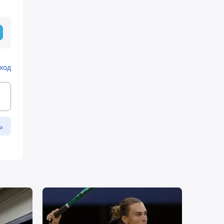
ход
ь