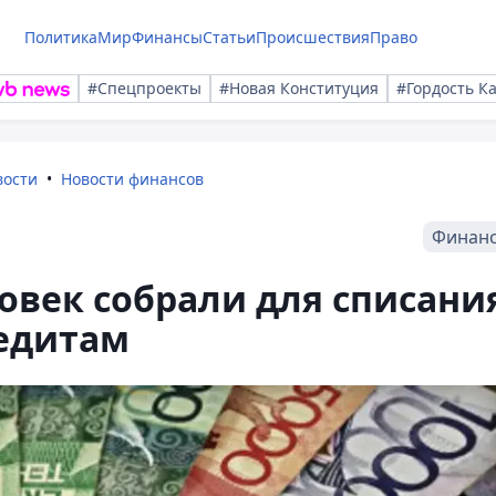
Политика
Мир
Финансы
Статьи
Происшествия
Право
#Спецпроекты
#Новая Конституция
#Гордость К
вости
Новости финансов
Финан
ловек собрали для списани
редитам