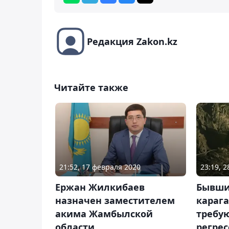
Редакция Zakon.kz
Читайте также
21:52, 17 февраля 2020
23:19, 
Ержан Жилкибаев
Бывши
назначен заместителем
караг
акима Жамбылской
требу
области
регре