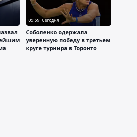
05:59, Сегодня
назвал
Соболенко одержала
лейшим
уверенную победу в третьем
ма
круге турнира в Торонто