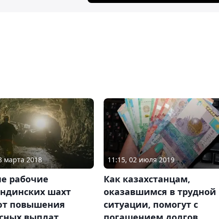
28 марта 2018
11:15, 02 июля 2019
е рабочие
Как казахстанцам,
андинских шахт
оказавшимся в трудной
ют повышения
ситуации, помогут с
ссных выплат
погашением долгов