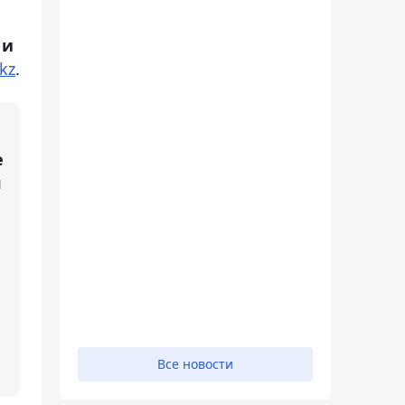
 и
kz
.
е
я
Все новости