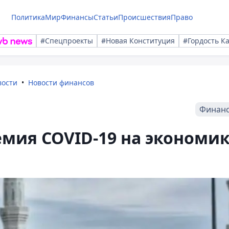
Политика
Мир
Финансы
Статьи
Происшествия
Право
#Спецпроекты
#Новая Конституция
#Гордость К
вости
Новости финансов
Финан
емия COVID-19 на экономи