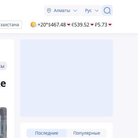
Алматы
Рус
+20°
$
467.48
€
539.52
₽
5.73
азахстана
сы
ке
Последние
Популярные