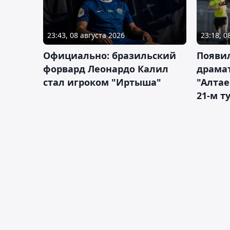
23:43, 08 августа 2026
23:18, 0
Официально: бразильский
Появи
форвард Леонардо Калил
драма
стал игроком "Иртыша"
"Алта
21-м т