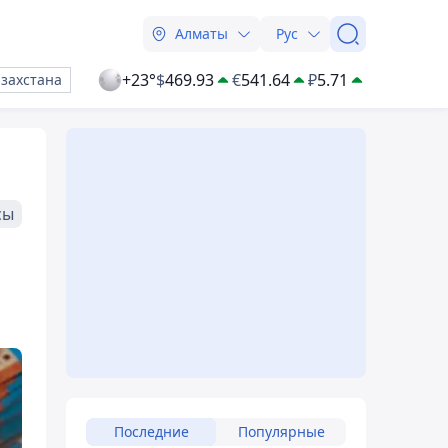
Алматы
Рус
+23°
$
469.93
€
541.64
₽
5.71
азахстана
сы
Последние
Популярные