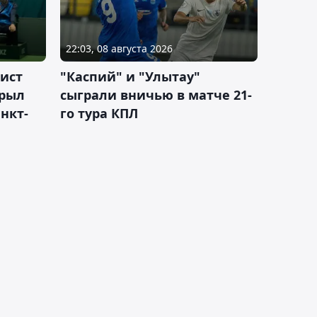
22:03, 08 августа 2026
ист
"Каспий" и "Улытау"
крыл
сыграли вничью в матче 21-
нкт-
го тура КПЛ