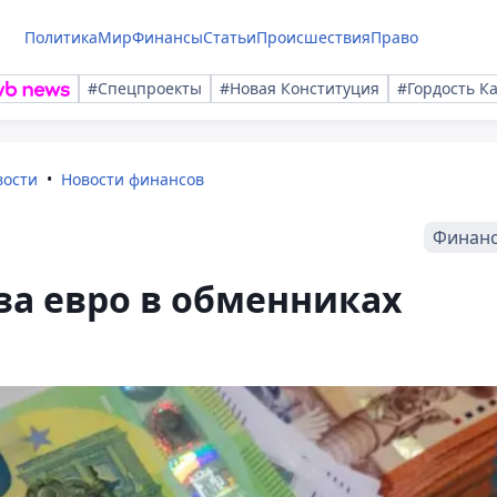
Политика
Мир
Финансы
Статьи
Происшествия
Право
#Спецпроекты
#Новая Конституция
#Гордость К
вости
Новости финансов
Финан
 за евро в обменниках