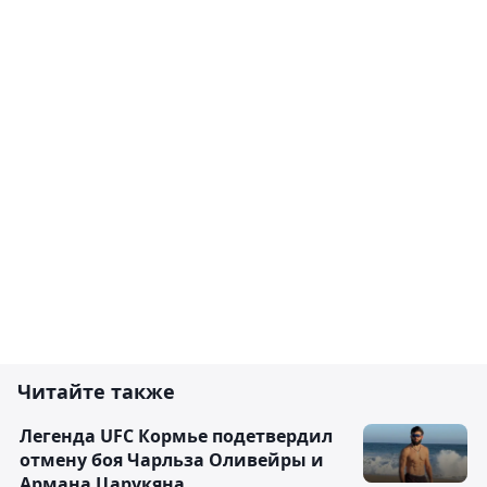
Читайте также
Легенда UFC Кормье подетвердил
отмену боя Чарльза Оливейры и
Армана Царукяна