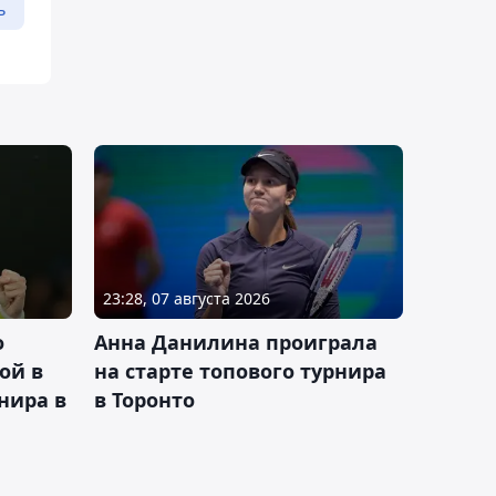
ь
23:28, 07 августа 2026
о
Анна Данилина проиграла
ой в
на старте топового турнира
нира в
в Торонто