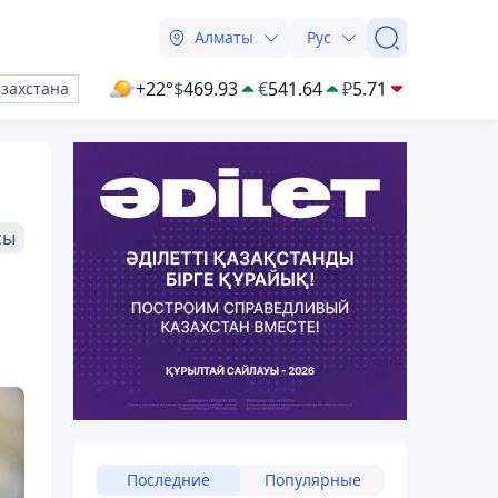
Алматы
Рус
+22°
$
469.93
€
541.64
₽
5.71
азахстана
сы
Последние
Популярные