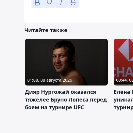
Читайте также
01:08, 08 августа 2026
00:44, 0
Дияр Нургожай оказался
Елена
тяжелее Бруно Лопеса перед
уника
боем на турнире UFC
турнир