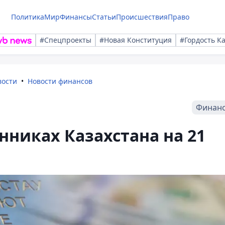
Политика
Мир
Финансы
Статьи
Происшествия
Право
#Спецпроекты
#Новая Конституция
#Гордость К
вости
Новости финансов
Финан
нниках Казахстана на 21