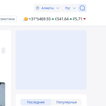
Алматы
Рус
+31°
$
469.93
€
541.64
₽
5.71
азахстана
Последние
Популярные