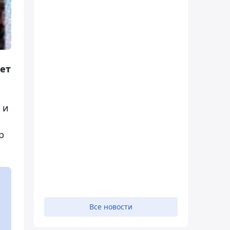
ает
 и
р
Все новости