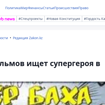
Политика
Мир
Финансы
Статьи
Происшествия
Право
#Спецпроекты
#Новая Конституция
#Гордость К
вости
Редакция Zakon.kz
льмов ищет супергероя в