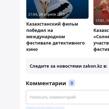
21:04, 28 апреля 2015
17:01, 
Казахстанский фильм
победил на
Казах
международном
«Солн
фестивале детективного
участв
кино
фести
Следите за новостями zakon.kz в:
Комментарии
0