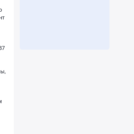
о
нт
37
сы,
м