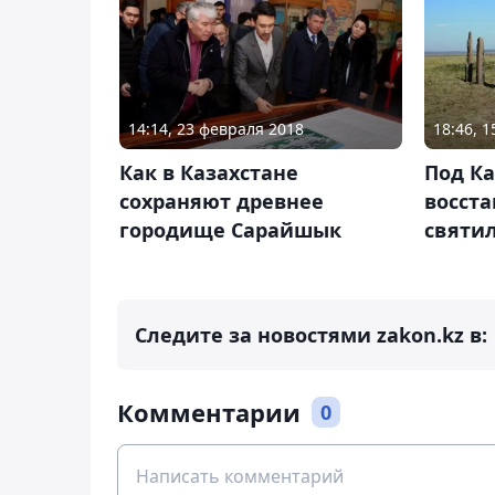
14:14, 23 февраля 2018
18:46, 
Как в Казахстане
Под К
сохраняют древнее
восст
городище Сарайшык
святи
Следите за новостями zakon.kz в:
Комментарии
0