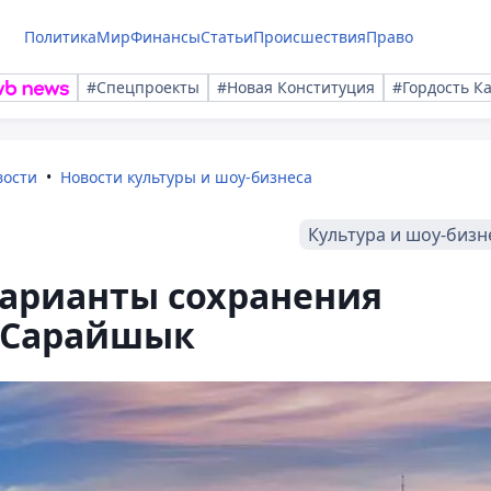
Политика
Мир
Финансы
Статьи
Происшествия
Право
#Спецпроекты
#Новая Конституция
#Гордость К
вости
Новости культуры и шоу-бизнеса
Культура и шоу-бизн
варианты сохранения
 Сарайшык