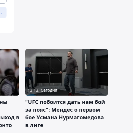
ь
13:13, Сегодня
ины
"UFC побоится дать нам бой
за пояс": Мендес о первом
ыход в
бое Усмана Нурмагомедова
ронто
в лиге