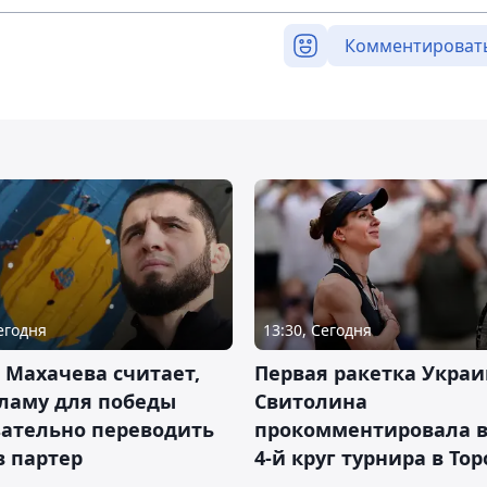
Комментироват
Сегодня
13:30, Сегодня
 Махачева считает,
Первая ракетка Укра
ламу для победы
Свитолина
зательно переводить
прокомментировала в
в партер
4-й круг турнира в То