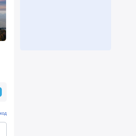
а
ход