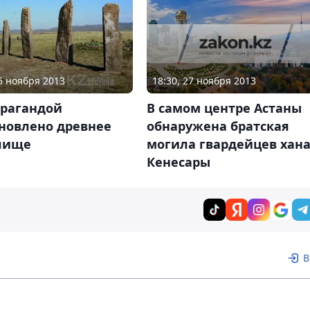
18:30, 27 ноября 2013
15 ноября 2013
В самом центре Астаны
арагандой
обнаружена братская
ановлено древнее
могила гвардейцев хан
лище
Кенесары
В