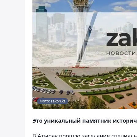
Фото: zakon.kz
Это уникальный памятник историч
В Атырау прошло заседание специал