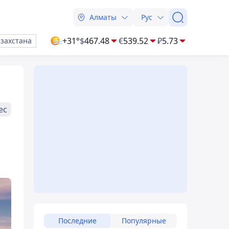
Алматы
Рус
+31°
$
467.48
€
539.52
₽
5.73
азахстана
ес
Последние
Популярные