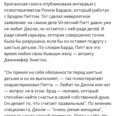
британская газета опубликовала интервью с
психотерапевтом Роном Бардом, который работал
с Брэдом Питтом. Тот сделал невероятное
заявление: на самом деле 50-летний Питт давно уже
не любит Джоли, но остается с ней ради детей. И
ради своей карьеры, которая совершенно точно
была бы разрушена, если бы он оставил подругу с
шестью детьми. По словам Барда, Питт все это
время любил свою бывшую жену — актрису
Дженнифер Энистон.
"Он принял на себя обязанности перед шестью
детьми и он их выполняет, — так психотерапевт
охарактеризовал Питта. — Любит он Джоли или нет
— вопрос не в этом. Брэд — человек, который
способен найти счастье в своей собственной душе.
Он делает то, что считает правильным". По мнению
специалиста, Джоли — "очень умная женщина",
которая нашла способ привязать Питта к себе. Но