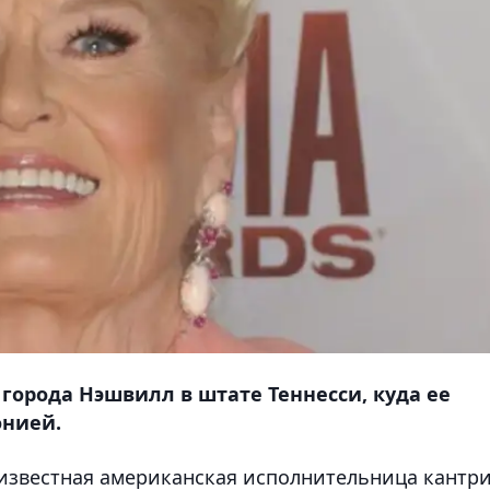
города Нэшвилл в штате Теннесси, куда ее
онией.
известная американская исполнительница кантри