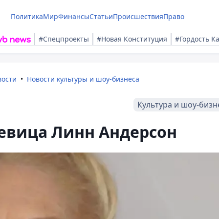
Политика
Мир
Финансы
Статьи
Происшествия
Право
#Спецпроекты
#Новая Конституция
#Гордость К
вости
Новости культуры и шоу-бизнеса
Культура и шоу-бизн
певица Линн Андерсон