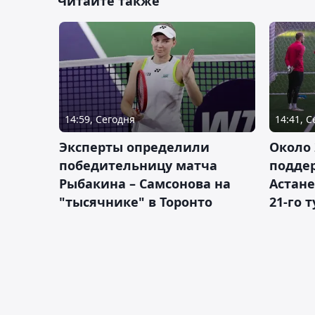
Читайте также
14:59, Сегодня
14:41, 
Эксперты определили
Около 
победительницу матча
подде
Рыбакина – Самсонова на
Астане
"тысячнике" в Торонто
21-го 