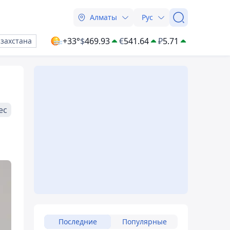
Алматы
Рус
+33°
$
469.93
€
541.64
₽
5.71
азахстана
ес
Последние
Популярные