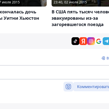
27 июля 2015
23:40, 02 июля 2015
кончалась дочь
В США пять тысяч челов
ы Уитни Хьюстон
эвакуированы из-за
загоревшегося поезда
В
Комментироват