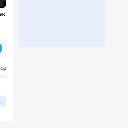
ек
ход
ь