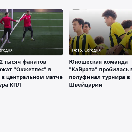
Сегодня
14:15, Сегодня
2 тысяч фанатов
Юношеская команда
ржат "Окжетпес" в
"Кайрата" пробилась 
 в центральном матче
полуфинал турнира в
тура КПЛ
Швейцарии