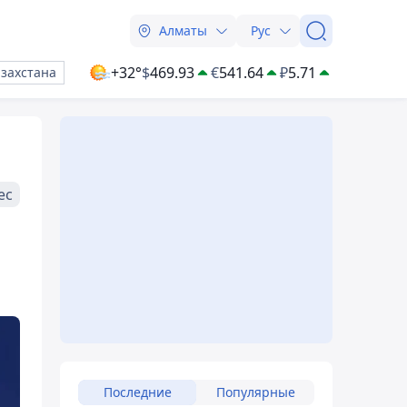
Алматы
Рус
+32°
$
469.93
€
541.64
₽
5.71
азахстана
ес
Последние
Популярные