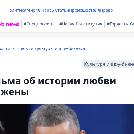
Политика
Мир
Финансы
Статьи
Происшествия
Право
#Спецпроекты
#Новая Конституция
#Гордость К
вости
Новости культуры и шоу-бизнеса
Культура и шоу-бизн
ьма об истории любви
о жены