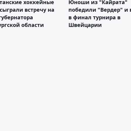
станские хоккейные
Юноши из "Кайрата"
сыграли встречу на
победили "Вердер" и
губернатора
в финал турнира в
ргской области
Швейцарии