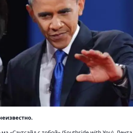
неизвестно.
а «Саутсайд с тобой» (Southside with You). Лента