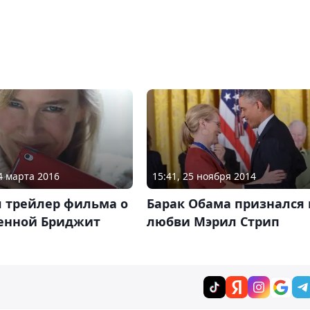
24 марта 2016
15:41, 25 ноября 2014
 трейлер фильма о
Барак Обама признался 
енной Бриджит
любви Мэрил Стрип