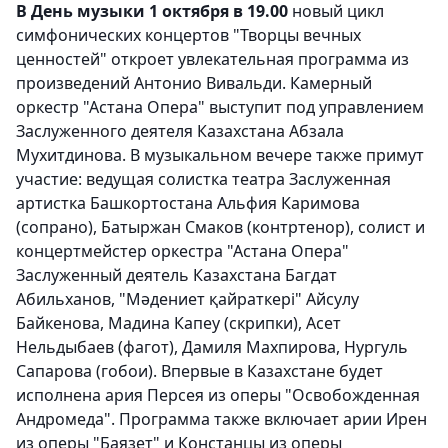
В День музыки 1 октября в 19.00
новый цикл
симфонических концертов "Творцы вечных
ценностей" откроет увлекательная программа из
произведений Антонио Вивальди. Камерный
оркестр "Астана Опера" выступит под управлением
Заслуженного деятеля Казахстана Абзала
Мухитдинова. В музыкальном вечере также примут
участие: ведущая солистка театра Заслуженная
артистка Башкортостана Альфия Каримова
(сопрано), Батыржан Смаков (контртенор), солист и
концертмейстер оркестра "Астана Опера"
Заслуженный деятель Казахстана Багдат
Абильханов, "Мәдениет қайраткері" Айсулу
Байкенова, Мадина Капеу (скрипки), Асет
Нельдыбаев (фагот), Дамиля Махпирова, Нургуль
Сапарова (гобои). Впервые в Казахстане будет
исполнена ария Персея из оперы "Освобожденная
Андромеда". Программа также включает арии Ирен
из оперы "Баязет" и Констанцы из оперы