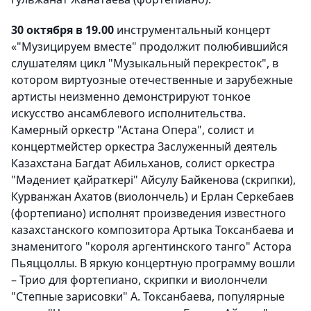
30 октября в 19.00
инструментальный концерт
«"Музицируем вместе" продолжит полюбившийся
слушателям цикл "Музыкальный перекресток", в
котором виртуозные отечественные и зарубежные
артисты неизменно демонстрируют тонкое
искусство ансамблевого исполнительства.
Камерный оркестр "Астана Опера", солист и
концертмейстер оркестра Заслуженный деятель
Казахстана Багдат Абильханов, солист оркестра
"Мәдениет қайраткері" Айсулу Байкенова (скрипки),
Курванжан Ахатов (виолончель) и Ерлан Серкебаев
(фортепиано) исполнят произведения известного
казахстанского композитора Артыка Токсанбаева и
знаменитого "короля аргентинского танго" Астора
Пьяццоллы. В яркую концертную программу вошли
– Трио для фортепиано, скрипки и виолончели
"Степные зарисовки" А. Токсанбаева, популярные