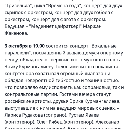
"Гризельда", цикл "Времена года", концерт для двух
скрипок с оркестром, концерт для двух гобоев с
оркестром, концерт для фагота с оркестром.
Ведущая – "Мәдениет қайраткері" Маржан
Жакенова.
3 октября в 19.00
состоится концерт "Вокальные
параллели", посвященный выдающемуся оперному
певцу, обладателю сверхвысокого мужского голоса
Эрику Курмангалиеву. Голос именитого вокалиста-
контртенора охватывал огромный диапазон и
обладал невероятной гибкостью и техничностью,
что позволяло ему исполнять как сопрановые, так и
контральтовые партии. Гостями вечера станут
российские артисты, друзья Эрика Курмангалиева,
выступавшие с ним на ведущих мировых сценах, –
Лариса Рудакова (сопрано), Рустам Яваев
(контртенор), Олег Рябец (контртенор), Александр
Котовщиков (фортепиано). Вместе с ними на сцену