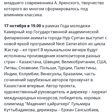
младшего современника А. Аренского, творчество
которого во многом сформировалось под
влиянием классика.
17 октября в 19.00
в рамках Года молодежи
Камерный хор Государственной академической
филармонии акимата города Нур-Султан выступит с
новой яркой программой Next Generation из цикла
Жастар – ел тірегі! В музыкальном вечере будут
исполнены произведения композиторов разных
стран – Казахстана, Швеции, Великобритании, США,
Литвы, Словении, Польши, Турции, Палестины,
Индии, Колумбии, Венесуэлы, Бразилии, часть
сочинений зарубежных авторов прозвучат в
Казахстане впервые. Автор проекта,
художественный руководитель и дирижер – лауреат
международных конкурсов, победитель хоровых
олимпиад "Мәдениет қайраткері" Гульмира
Куттыбадамова, дирижеры – Ержан Сансызбаев,