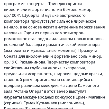
программе концерта – Трио для скрипки,
виолончели и фортепиано ми-бемоль мажор,
ор.100 Ф. Шуберта. В музыке австрийского
композитора присутствует сильное лирическое
начало, в ее основе лежат внутренние переживания
человека. Один из первых композиторов-
романтиков стал родоначальником новых жанров –
вокальной баллады и романтической миниатюры
(экспромты и музыкальные моменты). Прозвучит
Соната для виолончели и фортепиано соль минор,
ор.19 С. Рахманинова. Творчеству композитора
свойственны глубокая лирика, экспрессия,
предельная искренность, широкие щедрые краски,
стальной ритм, оригинально сочетающийся с
щедрым разливом мелодии. На сцене Камерного
зала "Астана Опера" в этот вечер выступят
лауреаты международных конкурсов Ермек Магавин
(скрипка), Ермек Курманаев (виолончель),
Гульжанат Жанатаева (фортепиано).