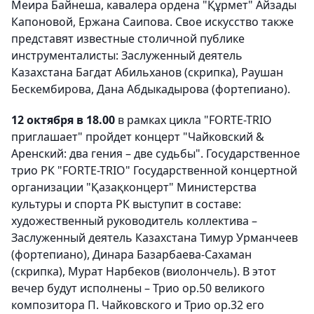
Меира Байнеша, кавалера ордена "Құрмет" Айзады
Капоновой, Ержана Саипова. Свое искусство также
представят известные столичной публике
инструменталисты: Заслуженный деятель
Казахстана Багдат Абильханов (скрипка), Раушан
Бескембирова, Дана Абдыкадырова (фортепиано).
12 октября в 18.00
в рамках цикла "FORTE-TRIO
приглашает" пройдет концерт "Чайковский &
Аренский: два гения – две судьбы". Государственное
трио РК "FORTE-TRIO" Государственной концертной
организации "Қазақконцерт" Министерства
культуры и спорта РК выступит в составе:
художественный руководитель коллектива –
Заслуженный деятель Казахстана Тимур Урманчеев
(фортепиано), Динара Базарбаева-Сахаман
(скрипка), Мурат Нарбеков (виолончель). В этот
вечер будут исполнены – Трио op.50 великого
композитора П. Чайковского и Трио ор.32 его