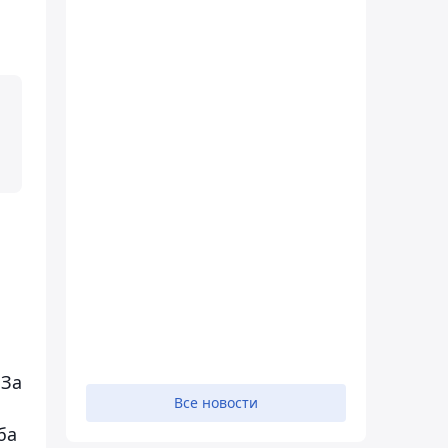
 За
Все новости
ба