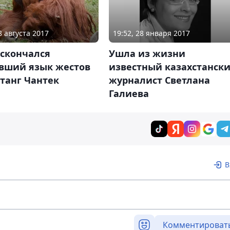
8 августа 2017
19:52, 28 января 2017
 скончался
Ушла из жизни
вший язык жестов
известный казахстанск
танг Чантек
журналист Светлана
Галиева
В
Комментироват