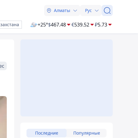
Алматы
Рус
+25°
$
467.48
€
539.52
₽
5.73
азахстана
ес
Последние
Популярные