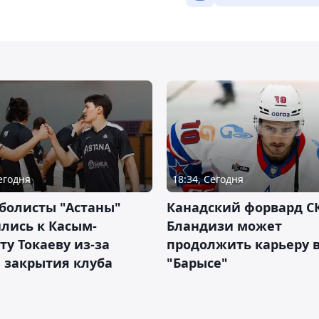
Сегодня
18:34, Сегодня
болисты "Астаны"
Канадский форвард С
лись к Касым-
Бландизи может
у Токаеву из-за
продолжить карьеру 
 закрытия клуба
"Барысе"