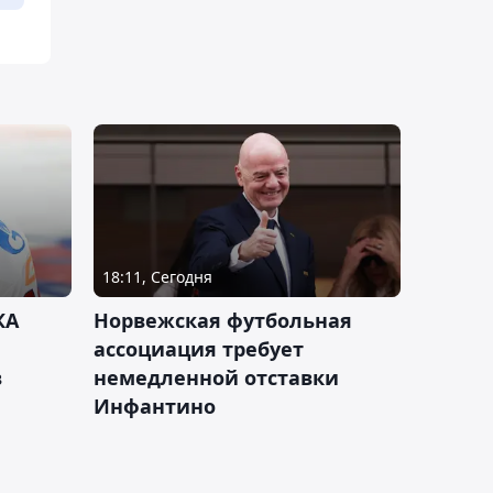
18:11, Сегодня
КА
Норвежская футбольная
ассоциация требует
в
немедленной отставки
Инфантино