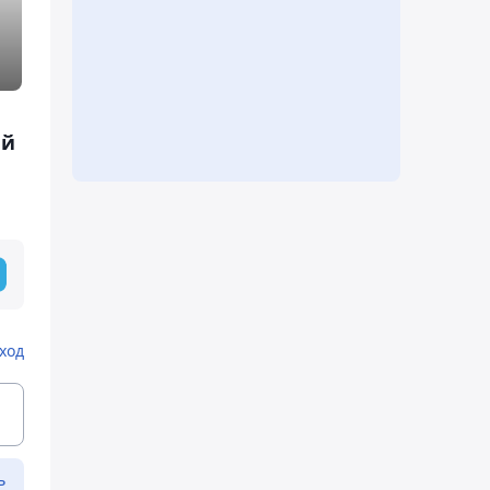
ий
ход
ь