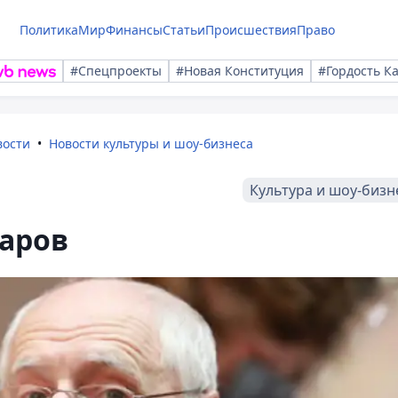
Политика
Мир
Финансы
Статьи
Происшествия
Право
#Спецпроекты
#Новая Конституция
#Гордость К
вости
Новости культуры и шоу-бизнеса
Культура и шоу-бизн
харов