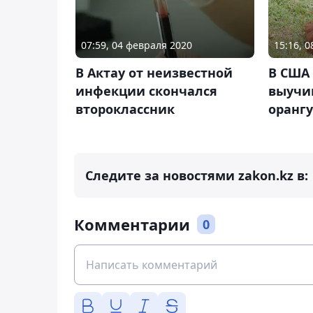
07:59, 04 февраля 2020
15:16, 0
В Актау от неизвестной
В США
инфекции скончался
выучи
второклассник
орангу
Следите за новостями zakon.kz в:
Комментарии
0