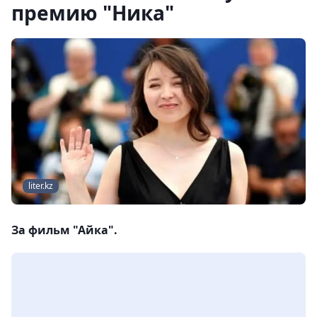
премию "Ника"
liter.kz
За фильм "Айка".