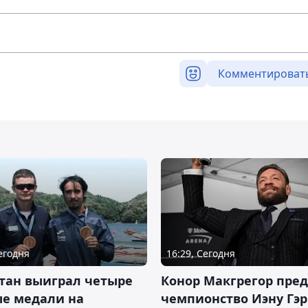
Комментироват
Сегодня
16:29, Сегодня
тан выиграл четыре
Конор Макгрегор пре
ые медали на
чемпионство Иэну Гэ