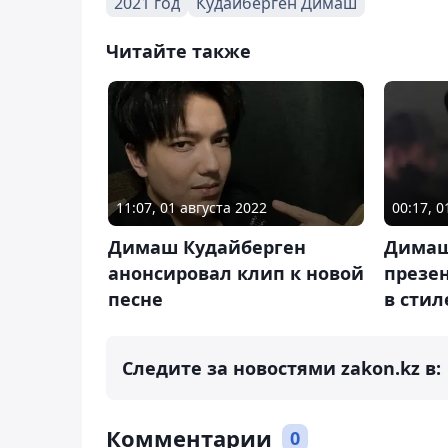
2021 год
Кудайберген Димаш
Читайте также
11:07, 01 августа 2022
00:17, 
Димаш Кудайберген
Димаш
анонсировал клип к новой
презе
песне
в стил
Следите за новостями zakon.kz в:
Комментарии
0