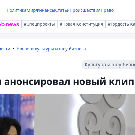
Политика
Мир
Финансы
Статьи
Происшествия
Право
#Спецпроекты
#Новая Конституция
#Гордость К
вости
Новости культуры и шоу-бизнеса
Культура и шоу-бизн
 анонсировал новый клип