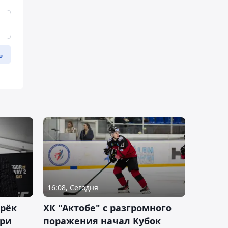
ь
16:08, Сегодня
дрёк
ХК "Актобе" с разгромного
рри
поражения начал Кубок