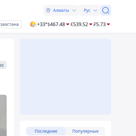
Алматы
Рус
+33°
$
467.48
€
539.52
₽
5.73
азахстана
ес
Последние
Популярные