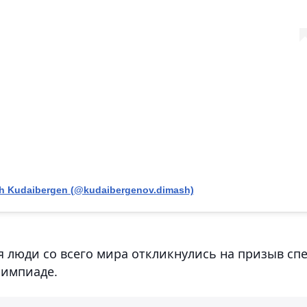
h Kudaibergen (@kudaibergenov.dimash)
я люди со всего мира откликнулись на призыв сп
лимпиаде.