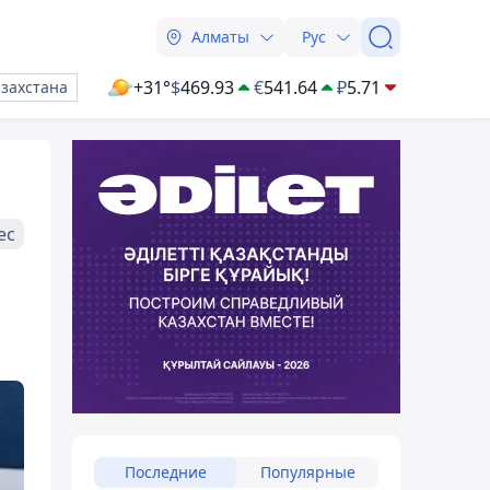
Алматы
Рус
+31°
$
469.93
€
541.64
₽
5.71
азахстана
ес
Последние
Популярные