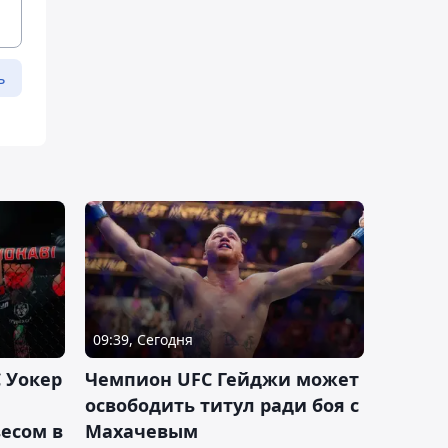
ь
09:39, Сегодня
 Уокер
Чемпион UFC Гейджи может
освободить титул ради боя с
есом в
Махачевым