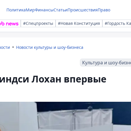
Политика
Мир
Финансы
Статьи
Происшествия
Право
#Спецпроекты
#Новая Конституция
#Гордость К
вости
Новости культуры и шоу-бизнеса
Культура и шоу-бизн
Линдси Лохан впервые