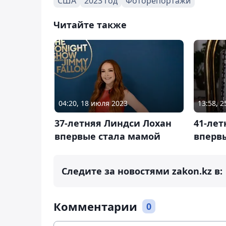
США
2023 год
Фоторепортажи
Читайте также
04:20, 18 июля 2023
13:58, 
37-летняя Линдси Лохан
41-лет
впервые стала мамой
вперв
Следите за новостями zakon.kz в:
Комментарии
0