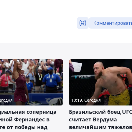
Комментироват
Сегодня
10:19, Сегодня
циальная соперница
Бразильский боец UFC
иной Фернандес в
считает Вердума
ге от победы над
величайшим тяжелов