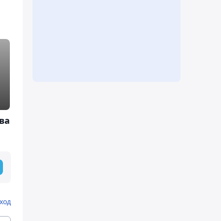
ва
ход