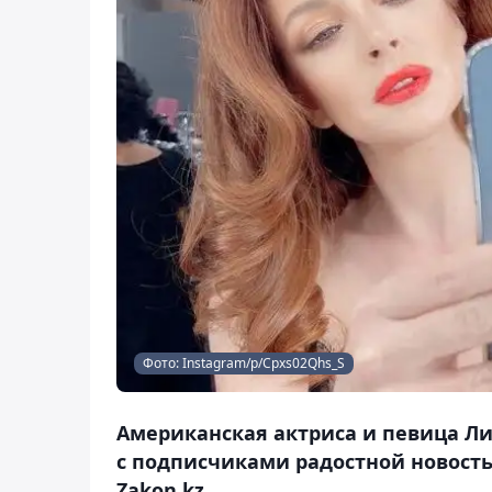
Фото: Instagram/p/Cpxs02Qhs_S
Американская актриса и певица Ли
с подписчиками радостной новость
Zakon.kz.