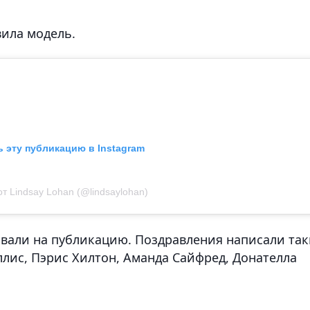
вила модель.
 эту публикацию в Instagram
т Lindsay Lohan (@lindsaylohan)
вали на публикацию. Поздравления написали так
ллис, Пэрис Хилтон, Аманда Сайфред, Донателла