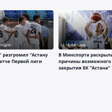
Сегодня
21:16, Сегодня
" разгромил "Астану
В Минспорта раскрыл
атче Первой лиги
причины возможного
закрытия БК "Астана"