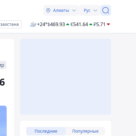
Алматы
Рус
+24°
$
469.93
€
541.64
₽
5.71
азахстана
ир
6
Последние
Популярные