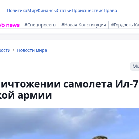
Политика
Мир
Финансы
Статьи
Происшествия
Право
#Спецпроекты
#Новая Конституция
#Гордость К
вости
Новости мира
М
ничтожении самолета Ил-7
кой армии