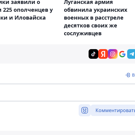
ики заявили о
Луганская армия
 225 ополченцев у
обвинила украинских
вки и Иловайска
военных в расстреле
десятков своих же
сослуживцев
В
Комментироват