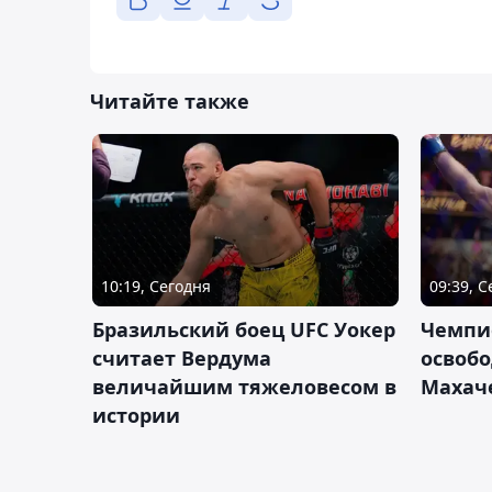
Читайте также
10:19, Сегодня
09:39, 
Бразильский боец UFC Уокер
Чемпи
считает Вердума
освобо
величайшим тяжеловесом в
Махач
истории