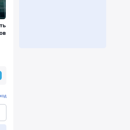
ть
ов
ход
ь