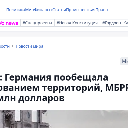
Политика
Мир
Финансы
Статьи
Происшествия
Право
#Спецпроекты
#Новая Конституция
#Гордость К
вости
Новости мира
М
: Германия пообещала
ованием территорий, МБР
млн долларов