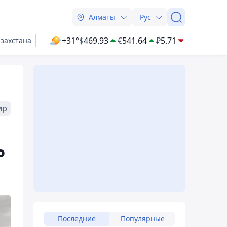
Алматы
Рус
+31°
$
469.93
€
541.64
₽
5.71
азахстана
ир
Р
Последние
Популярные