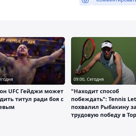
Сегодня
09:00, Сегодня
он UFC Гейджи может
"Находит способ
дить титул ради боя с
побеждать": Tennis Let
евым
похвалил Рыбакину з
трудовую победу в То