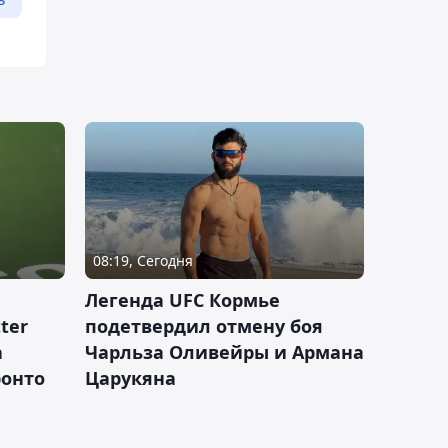
08:19, Сегодня
Легенда UFC Кормье
ter
подетвердил отмену боя
а
Чарльза Оливейры и Армана
ронто
Царукяна