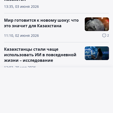
13:35, 03 июня 2026
Мир готовится к новому шоку: что
это значит для Казахстана
11:10, 02 июня 2026
2
Казахстанцы стали чаще
использовать ИИ в повседневной
жизни – исследование
12:03, 29 мая 2026
Русский язык
Казахстан занял 69 место в
мировом рейтинге репутации: что
Қазақ тілі
это значит для страны
14:33, 22 мая 2026
1