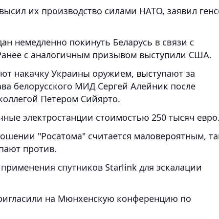
высил их производство силами НАТО, заявил генс
ан немедленно покинуть Беларусь в связи с
Ранее с аналогичным призывом выступили США.
ают накачку Украины оружием, выступают за
ава белорусского МИД Сергей Алейник после
коллегой Петером Сийярто.
чные электростанции стоимостью 250 тысяч евро
ношении "Росатома" считается маловероятным, та
пают против.
 применения спутников Starlink для эскалации
пригласили на Мюнхенскую конференцию по