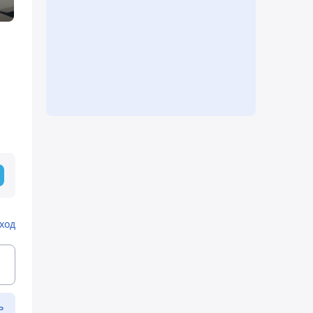
ход
ь