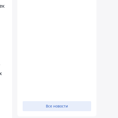
ек
.
к
Все новости