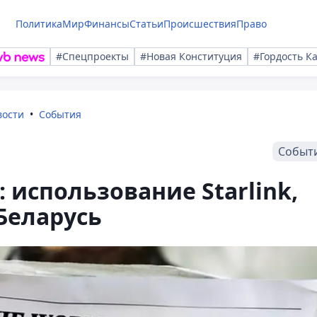
Политика
Мир
Финансы
Статьи
Происшествия
Право
#Спецпроекты
#Новая Конституция
#Гордость К
вости
События
Событ
 использование Starlink,
Беларусь