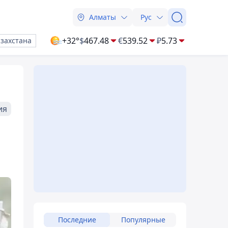
Алматы
Рус
+32°
$
467.48
€
539.52
₽
5.73
азахстана
ия
Последние
Популярные