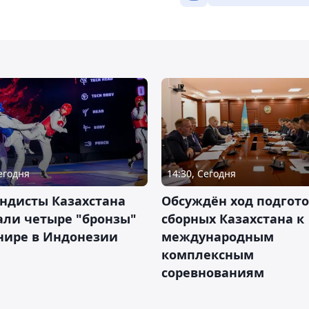
Сегодня
14:30, Сегодня
ндисты Казахстана
Обсуждён ход подгот
али четыре "бронзы"
сборных Казахстана к
нире в Индонезии
международным
комплексным
соревнованиям