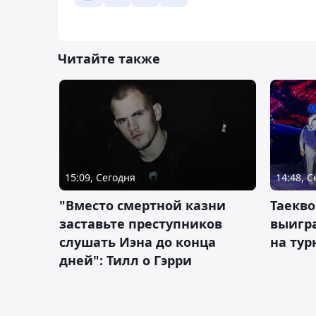
Читайте также
15:09, Сегодня
14:48, 
"Вместо смертной казни
Таекво
заставьте преступников
выигр
слушать Иэна до конца
на тур
дней": Тилл о Гэрри