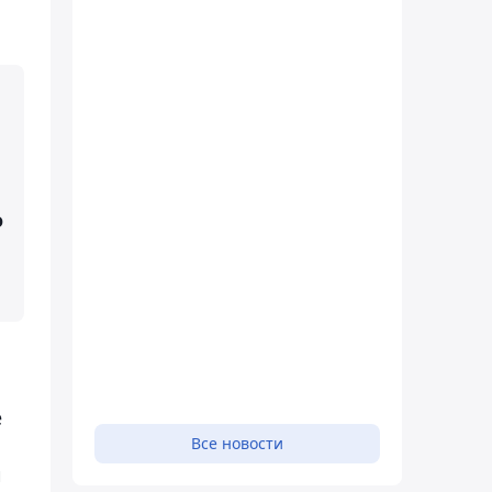
м
о
е
Все новости
и