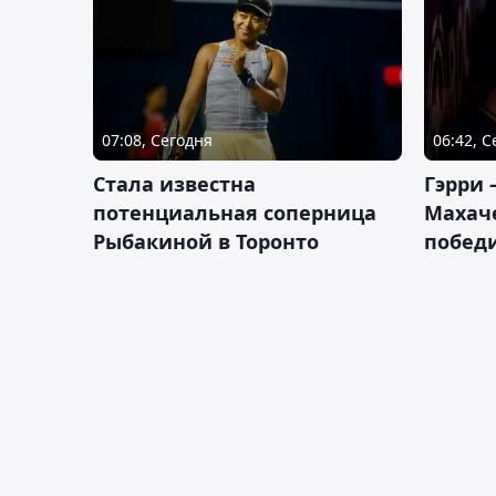
07:08, Сегодня
06:42, 
Cтала известна
Гэрри 
потенциальная соперница
Махаче
Рыбакиной в Торонто
побед