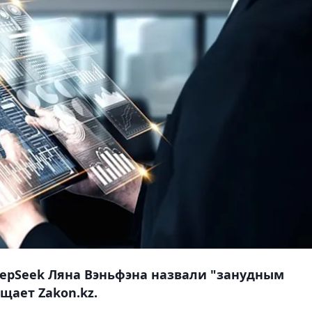
eepSeek Ляна Вэньфэна назвали "занудным
щает Zakon.kz.