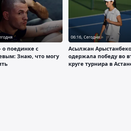
Сегодня
06:16, Сегодня
– о поединке с
Асылжан Арыстанбек
вым: Знаю, что могу
одержала победу во 
ить
круге турнира в Астан