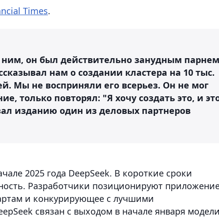
ancial Times
.
с ним, он был действительно занудным парне
ссказывал нам о создании кластера на 10 тыс.
й. Мы не восприняли его всерьез. Он не мог
е, только повторял: "Я хочу создать это, и эт
азал изданию один из деловых партнеров
ачале 2025 года DeepSeek. В короткие сроки
ность. Разработчики позиционируют приложени
артам и конкурирующее с лучшими
epSeek связан с выходом в начале января модел