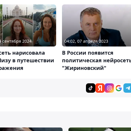
14 сентября 2024
04:02, 07 апреля 2023
сеть нарисовала
В России появится
Лизу в путешествии
политическая нейросет
бражения
"Жириновский"