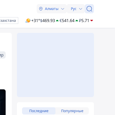
Алматы
Рус
+31°
$
469.93
€
541.64
₽
5.71
азахстана
ир
Последние
Популярные