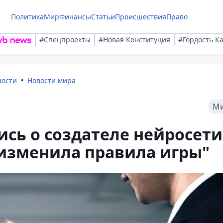
Политика
Мир
Финансы
Статьи
Происшествия
Право
#Спецпроекты
#Новая Конституция
#Гордость К
вости
Новости мира
М
сь о создателе нейросети
"изменила правила игры"