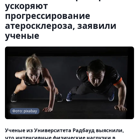
ускоряют
прогрессирование
атеросклероза, заявили
ученые
Фото: pixabay
Ученые из Университета Радбауд выяснили,
что интенсивные физические нагрузки в