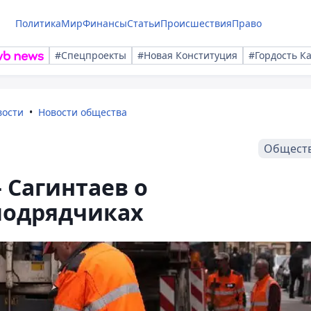
Политика
Мир
Финансы
Статьи
Происшествия
Право
#Спецпроекты
#Новая Конституция
#Гордость К
вости
Новости общества
Общест
 Сагинтаев о
подрядчиках