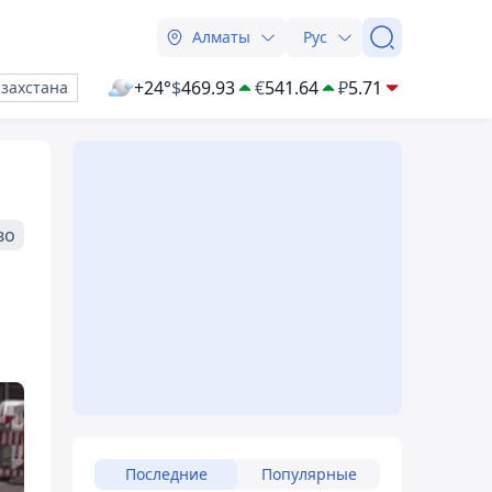
Алматы
Рус
+24°
$
469.93
€
541.64
₽
5.71
азахстана
во
Последние
Популярные