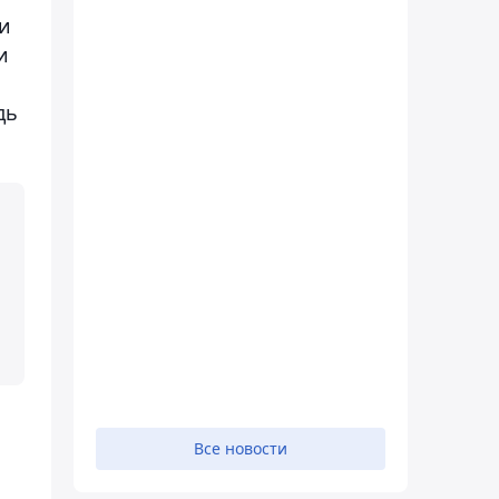
и
и
дь
Все новости