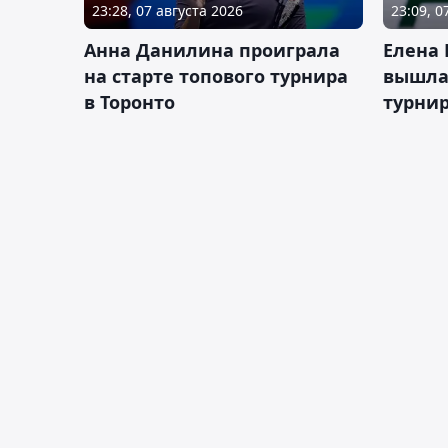
23:28, 07 августа 2026
23:09, 0
Анна Данилина проиграла
Елена 
на старте топового турнира
вышла 
в Торонто
турнир