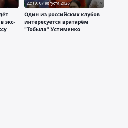
22:19, 07 августа 2026
дёт
Один из российских клубов
 экс-
интересуется вратарём
ксу
"Тобыла" Устименко