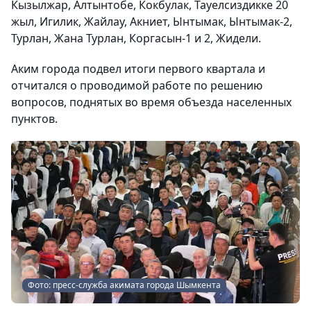
Кызылжар, Алтынтобе, Кокбулак, Тауелсиздикке 20
жыл, Игилик, Жайлау, Акниет, Ынтымак, Ынтымак-2,
Турлан, Жана Турлан, Коргасын-1 и 2, Жидели.
Аким города подвел итоги первого квартала и
отчитался о проводимой работе по решению
вопросов, поднятых во время объезда населенных
пунктов.
Фото: пресс-служба акимата города Шымкента