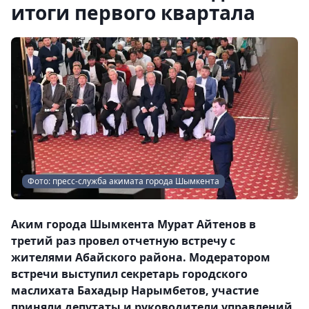
итоги первого квартала
Фото: пресс-служба акимата города Шымкента
Аким города Шымкента Мурат Айтенов в
третий раз провел отчетную встречу с
жителями Абайского района. Модератором
встречи выступил секретарь городского
маслихата Бахадыр Нарымбетов, участие
приняли депутаты и руководители управлений,