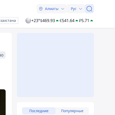
Алматы
Рус
+23°
$
469.93
€
541.64
₽
5.71
азахстана
во
Последние
Популярные