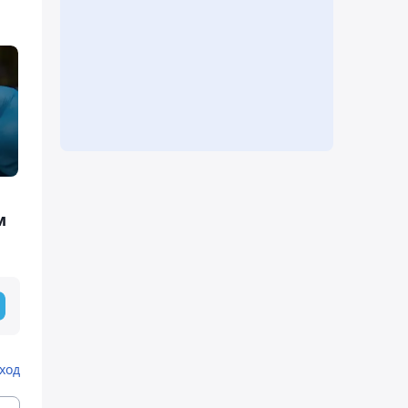
м
ход