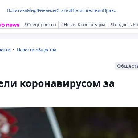
Политика
Мир
Финансы
Статьи
Происшествия
Право
#Спецпроекты
#Новая Конституция
#Гордость К
вости
Новости общества
Общест
ели коронавирусом за