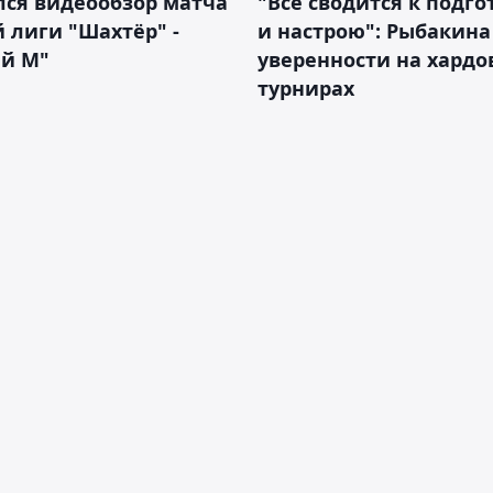
лся видеообзор матча
"Всё сводится к подго
 лиги "Шахтёр" -
и настрою": Рыбакина 
ий М"
уверенности на хардо
турнирах