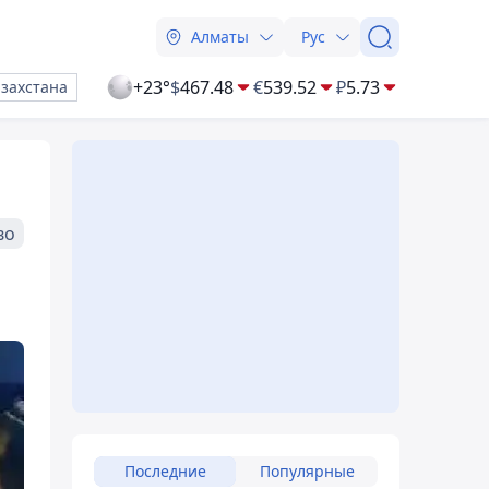
Алматы
Рус
+23°
$
467.48
€
539.52
₽
5.73
азахстана
во
Последние
Популярные