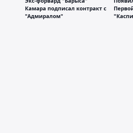
Экс-форвард "Барыса"
Появи
Камара подписал контракт с
Первой
"Адмиралом"
"Касп