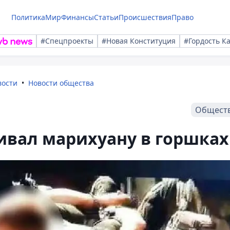
Политика
Мир
Финансы
Статьи
Происшествия
Право
#Спецпроекты
#Новая Конституция
#Гордость К
вости
Новости общества
Общест
вал марихуану в горшках