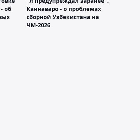
товке
"Я предупреждал заранее".
- об
Каннаваро - о проблемах
вых
сборной Узбекистана на
ЧМ-2026