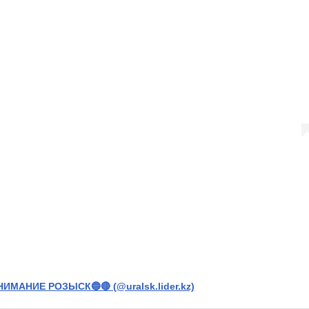
НИМАНИЕ РОЗЫСК🔵🔴 (@uralsk.lider.kz)