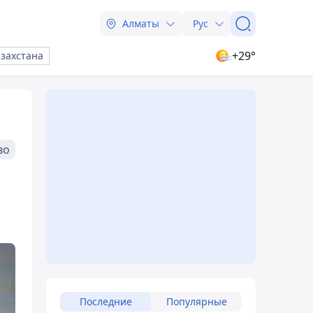
Алматы
Рус
+29°
азахстана
во
Последние
Популярные