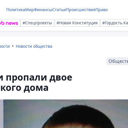
Политика
Мир
Финансы
Статьи
Происшествия
Право
#Спецпроекты
#Новая Конституция
#Гордость К
вости
Новости общества
Общест
ти пропали двое
кого дома