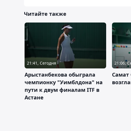
Читайте также
21:41, Сегодня
21:06, 
Арыстанбекова обыграла
Самат
чемпионку "Уимблдона" на
возгла
пути к двум финалам ITF в
Астане