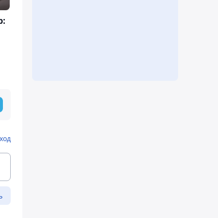
p:
ход
ь