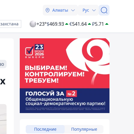
Алматы
Рус
+23°
$
469.93
€
541.64
₽
5.71
азахстана
во
их
Последние
Популярные