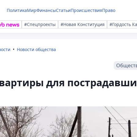
Политика
Мир
Финансы
Статьи
Происшествия
Право
#Спецпроекты
#Новая Конституция
#Гордость К
вости
Новости общества
Общест
квартиры для пострадавш