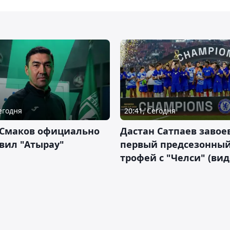
Сегодня
20:41, Сегодня
 Смаков официально
Дастан Сатпаев завое
вил "Атырау"
первый предсезонны
трофей с "Челси" (вид