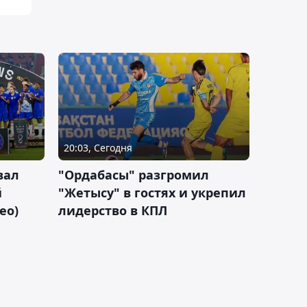
20:03, Сегодня
вал
"Ордабасы" разгромил
й
"Жетысу" в гостях и укрепил
ео)
лидерство в КПЛ