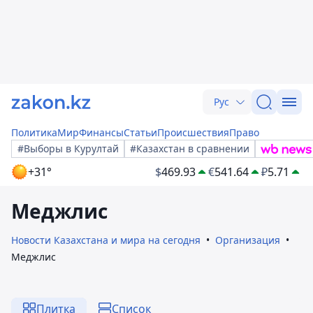
Рус
Политика
Мир
Финансы
Статьи
Происшествия
Право
#Выборы в Курултай
#Казахстан в сравнении
+31°
$
469.93
€
541.64
₽
5.71
Меджлис
Новости Казахстана и мира на сегодня
Организация
Меджлис
Плитка
Список