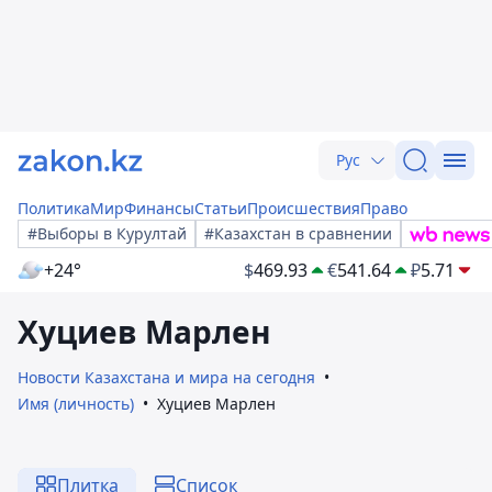
Рус
Политика
Мир
Финансы
Статьи
Происшествия
Право
#Выборы в Курултай
#Казахстан в сравнении
+24°
$
469.93
€
541.64
₽
5.71
Хуциев Марлен
Новости Казахстана и мира на сегодня
Имя (личность)
Хуциев Марлен
Плитка
Список