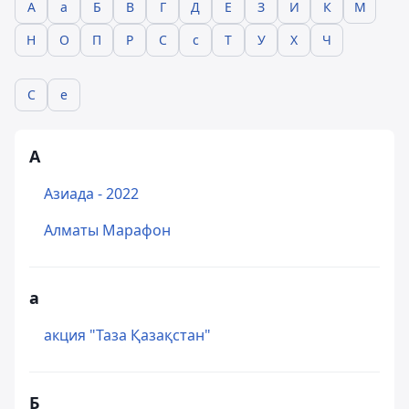
А
а
Б
В
Г
Д
Е
З
И
К
М
Н
О
П
Р
С
с
Т
У
Х
Ч
C
e
А
Азиада - 2022
Алматы Марафон
а
акция "Таза Қазақстан"
Б