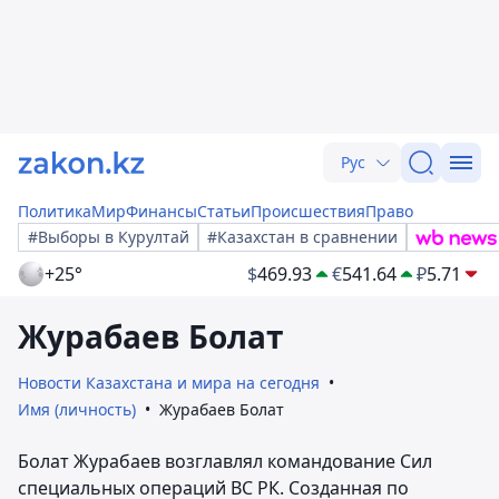
Рус
Политика
Мир
Финансы
Статьи
Происшествия
Право
#Выборы в Курултай
#Казахстан в сравнении
+25°
$
469.93
€
541.64
₽
5.71
Журабаев Болат
Новости Казахстана и мира на сегодня
Имя (личность)
Журабаев Болат
Болат Журабаев возглавлял командование Сил
специальных операций ВС РК. Созданная по