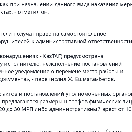
как при назначении данного вида наказания мер
та», - отметил он.
тели получат право на самостоятельное
арушителей к административной ответственности
вонарушениях - КазТАГ) предусмотрена
ому исполнителю, неисполнение постановлений
енное уведомление о перемене места работы и
документа», - перечислил Ж. Ешмагамбетов.
х актов и постановлений уполномоченных органо
и предлагаются размеры штрафов физических лиц
 20 до 30 МРП либо административный арест от 10
альном законодательстве предлагается обязать