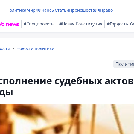
Политика
Мир
Финансы
Статьи
Происшествия
Право
#Спецпроекты
#Новая Конституция
#Гордость К
вости
Новости политики
Полити
исполнение судебных актов
оды