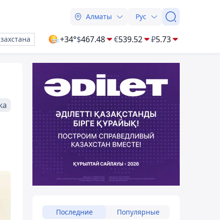
Алматы
Рус
+34°
$
467.48
€
539.52
₽
5.73
азахстана
ка
Последние
Популярные