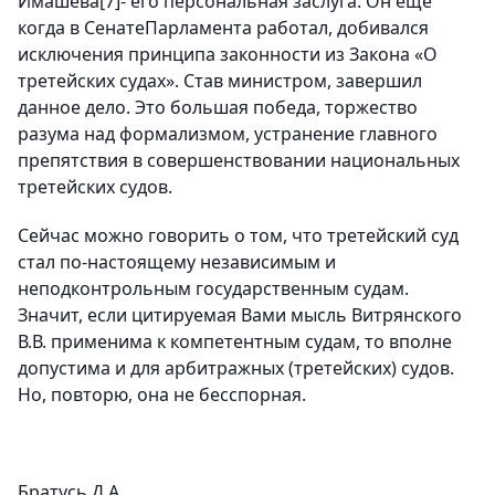
Имашева[7]- его персональная заслуга. Он еще
когда в СенатеПарламента работал, добивался
исключения принципа законности из Закона «О
третейских судах». Став министром, завершил
данное дело. Это большая победа, торжество
разума над формализмом, устранение главного
препятствия в совершенствовании национальных
третейских судов.
Сейчас можно говорить о том, что третейский суд
стал по-настоящему независимым и
неподконтрольным государственным судам.
Значит, если цитируемая Вами мысль Витрянского
В.В. применима к компетентным судам, то вполне
допустима и для арбитражных (третейских) судов.
Но, повторю, она не бесспорная.
Братусь Д.А.